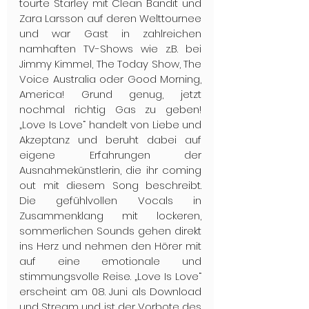
tourte Starley mit Clean Bandit und 
Zara Larsson auf deren Welttournee 
und war Gast in zahlreichen 
namhaften TV-Shows wie z.B. bei 
Jimmy Kimmel, The Today Show, The 
Voice Australia oder Good Morning, 
America! Grund genug, jetzt 
nochmal richtig Gas zu geben! 
„Love Is Love“ handelt von Liebe und 
Akzeptanz und beruht dabei auf 
eigene Erfahrungen der 
Ausnahmekünstlerin, die ihr coming 
out mit diesem Song beschreibt. 
Die gefühlvollen Vocals in 
Zusammenklang mit lockeren, 
sommerlichen Sounds gehen direkt 
ins Herz und nehmen den Hörer mit 
auf eine emotionale und 
stimmungsvolle Reise. „Love Is Love“ 
erscheint am 08. Juni als Download 
und Stream und ist der Vorbote des 