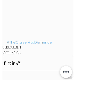
#TheCruise
#LaDemence
LIEBESLEBEN
GAY TRAVEL
See All
Recent Posts