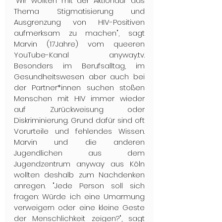
"Wir wollten mit der Aktionauf das 
Thema Stigmatisierung und 
Ausgrenzung von HIV-Positiven 
aufmerksam zu machen", sagt 
Marvin (17Jahre) vom queeren 
YouTube-Kanal anyway.tv. 
Besonders im Berufsalltag, im 
Gesundheitswesen aber auch bei 
der Partner*innen suchen stoßen 
Menschen mit HIV immer wieder 
auf Zurückweisung oder 
Diskriminierung. Grund dafür sind oft 
Vorurteile und fehlendes Wissen. 
Marvin und die anderen 
Jugendlichen aus dem 
Jugendzentrum anyway aus Köln 
wollten deshalb zum Nachdenken 
anregen. "Jede Person soll sich 
fragen: Würde ich eine Umarmung 
verweigern oder eine kleine Geste 
der Menschlichkeit zeigen?", sagt 