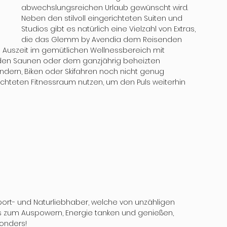
abwechslungsreichen Urlaub gewünscht wird. 
Neben den stilvoll eingerichteten Suiten und 
Studios gibt es natürlich eine Vielzahl von Extras, 
die das Glemm by Avendia dem Reisenden 
 Auszeit im gemütlichen Wellnessbereich mit 
den Saunen oder dem ganzjährig beheizten 
dern, Biken oder Skifahren noch nicht genug 
hteten Fitnessraum nutzen, um den Puls weiterhin 
port- und Naturliebhaber, welche von unzähligen 
s zum Auspowern, Energie tanken und genießen, 
sonders!