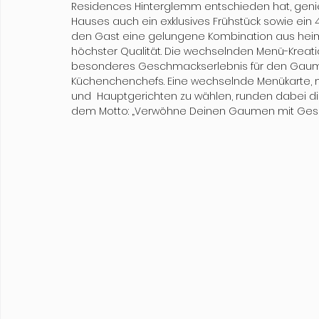
Residences Hinterglemm entschieden hat, geni
Hauses auch ein exklusives Frühstück sowie ei
den Gast eine gelungene Kombination aus heimi
höchster Qualität. Die wechselnden Menü-Kreati
besonderes Geschmackserlebnis für den Gaume
Küchenchenchefs. Eine wechselnde Menükarte, m
und  Hauptgerichten zu wählen, runden dabei di
dem Motto: „Verwöhne Deinen Gaumen mit Gesc