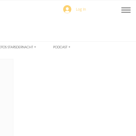
Log In
OTOS STARSDERNACHT +
PODCAST +