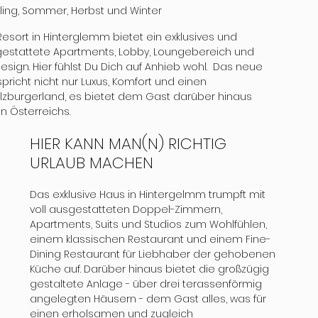
ling, Sommer, Herbst und Winter
Resort in Hinterglemm bietet ein exklusives und 
sgestattete Apartments, Lobby, Loungebereich und 
esign. Hier fühlst Du Dich auf Anhieb wohl.  Das neue 
spricht nicht nur Luxus, Komfort und einen 
burgerland, es bietet dem Gast darüber hinaus 
n Österreichs.
HIER KANN MAN(N) RICHTIG 
URLAUB MACHEN
Das exklusive Haus in Hintergelmm trumpft mit 
voll ausgestatteten Doppel-Zimmern, 
Apartments, Suits und Studios zum Wohlfühlen, 
einem klassischen Restaurant und einem Fine-
Dining Restaurant für Liebhaber der gehobenen 
Küche auf. Darüber hinaus bietet die großzügig 
gestaltete Anlage - über drei terassenförmig 
angelegten Häusern - dem Gast alles, was für 
einen erholsamen und zugleich 