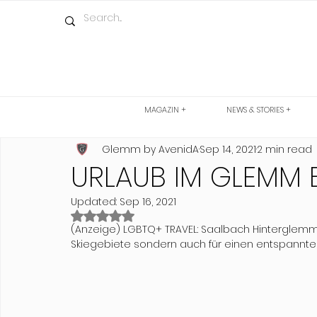
MAGAZIN +
NEWS & STORIES +
Glemm by AvenidA
Sep 14, 2021
2 min read
URLAUB IM GLEMM 
Updated:
Sep 16, 2021
Rated NaN out of 5 stars.
(Anzeige) LGBTQ+ TRAVEL: Saalbach Hinterglemm i
Skiegebiete sondern auch für einen entspannten