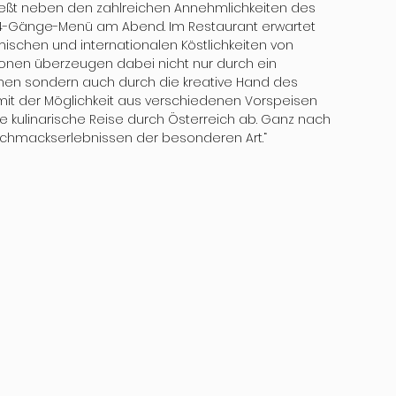
eßt neben den zahlreichen Annehmlichkeiten des 
n 4-Gänge-Menü am Abend. Im Restaurant erwartet 
schen und internationalen Köstlichkeiten von 
onen überzeugen dabei nicht nur durch ein 
n sondern auch durch die kreative Hand des 
it der Möglichkeit aus verschiedenen Vorspeisen 
e kulinarische Reise durch Österreich ab. Ganz nach 
hmackserlebnissen der besonderen Art.“