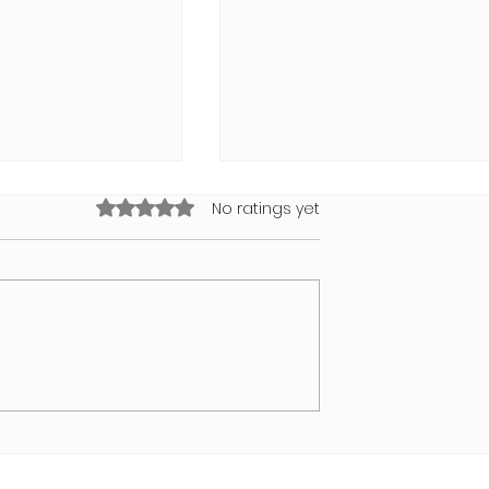
Rated 0 out of 5 stars.
No ratings yet
Valencia 2026
WORLDPRIDE AMSTERDAM
2026