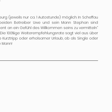
 
g (jeweils nur ca. 1 Autostunde) möglich. In Scheffau 
e beiden Betreiber Uwe und sein Mann Stephan sind 
 an ein Gefühl des Willkommen seins zu vermitteln“ 
Die 100%ige Weiterempfehlungsrate sagt viel aus über 
b Kurztripp oder erholsamer Urlaub, ob als Single oder 
e Mann!