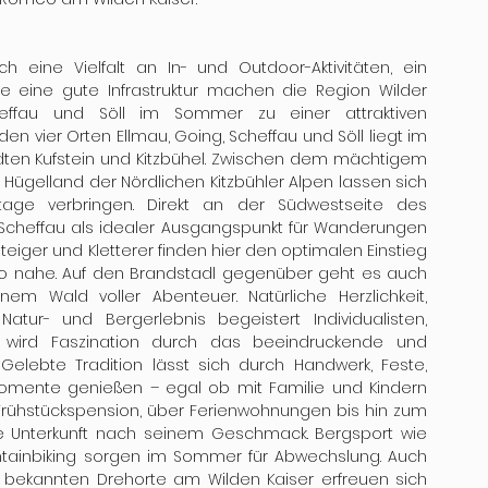
 eine Vielfalt an In- und Outdoor-Aktivitäten, ein 
ine gute Infrastruktur machen die Region Wilder 
heffau und Söll im Sommer zu einer attraktiven 
den vier Orten Ellmau, Going, Scheffau und Söll liegt im 
ädten Kufstein und Kitzbühel. Zwischen dem mächtigem 
gelland der Nördlichen Kitzbühler Alpen lassen sich 
age verbringen. Direkt an der Südwestseite des 
Scheffau als idealer Ausgangspunkt für Wanderungen 
eiger und Kletterer finden hier den optimalen Einstieg 
n so nahe. Auf den Brandstadl gegenüber geht es auch 
em Wald voller Abenteuer. Natürliche Herzlichkeit, 
atur- und Bergerlebnis begeistert Individualisten, 
r wird Faszination durch das beeindruckende und 
Gelebte Tradition lässt sich durch Handwerk, Feste, 
Momente genießen – egal ob mit Familie und Kindern 
 Frühstückspension, über Ferienwohnungen bis hin zum 
ine Unterkunft nach seinem Geschmack. Bergsport wie 
ntainbiking sorgen im Sommer für Abwechslung. Auch 
bekannten Drehorte am Wilden Kaiser erfreuen sich 