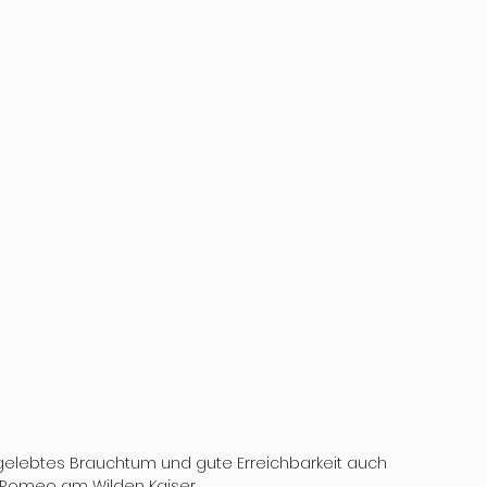
gelebtes Brauchtum und gute Erreichbarkeit auch 
 Romeo am Wilden Kaiser.