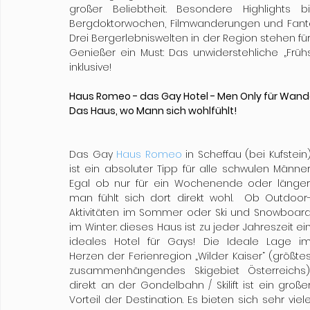
großer Beliebtheit. Besondere Highlights b
Bergdoktorwochen, Filmwanderungen und Fanta
Drei Bergerlebniswelten in der Region stehen für 
Genießer ein Must: Das unwiderstehliche „Fr
inklusive!
Haus Romeo - das Gay Hotel - Men Only für Wander
Das Haus, wo Mann sich wohlfühlt!
Das Gay 
Haus Romeo
 in Scheffau (bei Kufstein)
ist ein absoluter Tipp für alle schwulen Männer. 
Egal ob nur für ein Wochenende oder länger,
man fühlt sich dort direkt wohl.  Ob Outdoor
Aktivitäten im Sommer oder Ski und Snowboard
im Winter: dieses Haus ist zu jeder Jahreszeit ein
ideales Hotel für Gays! Die Ideale Lage im
Herzen der Ferienregion „Wilder Kaiser“ (größtes
zusammenhängendes Skigebiet Österreichs),
direkt an der Gondelbahn / Skilift ist ein großer
Vorteil der Destination. Es bieten sich sehr viele