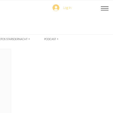
Log In
OTOS STARSDERNACHT +
PODCAST +