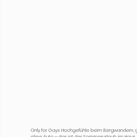
Only for Gays: Hochgefühle beim Bergwandern, 
ohne Auto – das ist der Sommerurlaub im Haus