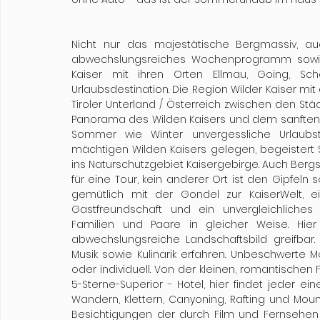
Nicht nur das majestätische Bergmassiv, auch
abwechslungsreiches Wochenprogramm sowie e
Kaiser mit ihren Orten Ellmau, Going, Sc
Urlaubsdestination. Die Region Wilder Kaiser mit 
Tiroler Unterland / Österreich zwischen den St
Panorama des Wilden Kaisers und dem sanften Hü
Sommer wie Winter unvergessliche Urlaubst
mächtigen Wilden Kaisers gelegen, begeistert 
ins Naturschutzgebiet Kaisergebirge. Auch Bergst
für eine Tour, kein anderer Ort ist den Gipfel
gemütlich mit der Gondel zur KaiserWelt, ein
Gastfreundschaft und ein unvergleichliches N
Familien und Paare in gleicher Weise. Hie
abwechslungsreiche Landschaftsbild greifbar. 
Musik sowie Kulinarik erfahren. Unbeschwerte 
oder individuell. Von der kleinen, romantischen
5-Sterne-Superior - Hotel, hier findet jeder e
Wandern, Klettern, Canyoning, Rafting und Mou
Besichtigungen der durch Film und Fernsehen 