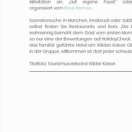
Aktivitäten an, „auf eigene Faust“ oder
organisiert vom 
Haus Romeo
. 
Szenebesuche in München, Innsbruck oder Salzbur
selbst finden Sie Restaurants und Bars. „Di
wahnsinnig bemüht dem Gast vom ersten Moment
so nur eine der Bewertungen auf HolidayCheck. 
das familiär geführte Hotel am Wilden Kaiser. O
in der Gruppe, willkommen ist dort jeder schwul
Titelfoto: Tourismusverband Wilder Kaiser