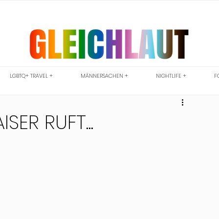
LGBTQ+ TRAVEL +
MÄNNERSACHEN +
NIGHTLIFE +
F
SER RUFT...