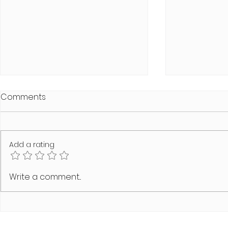
Comments
Add a rating
Stuttgarter Bärentreff
GAY GAMES 
Write a comment...