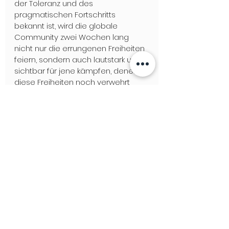
der Toleranz und des 
pragmatischen Fortschritts 
bekannt ist, wird die globale 
Community zwei Wochen lang 
nicht nur die errungenen Freiheiten 
feiern, sondern auch lautstark und 
sichtbar für jene kämpfen, denen 
diese Freiheiten noch verwehrt 
bleiben. Amsterdam sendet damit 
ein hoffnungsvolles Signal: In der 
Vielfalt liegt unsere gemeinsame 
Stärke.
Tags:
Amsterdam
Worldpride 2026
GAY TRAVEL
LGBTQ+ NEWS & STORIES