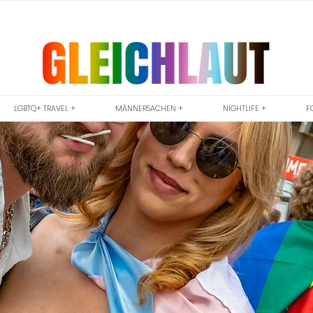
LGBTQ+ TRAVEL +
MÄNNERSACHEN +
NIGHTLIFE +
F