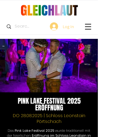
Log In
PINK LAKE FESTIVAL 2025
ERÖFFNUNG
DO
28.08.2025
| Schloss Leonstain
Pörtschach
Das 
Pink Lake Festival 2025
 wurde traditionell mit 
der feierlichen 
Eröffnung im Schloss Leonstain in 