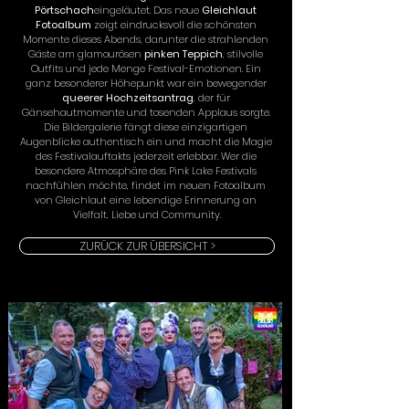
Pörtschach
eingeläutet. Das neue 
Gleichlaut 
Fotoalbum
 zeigt eindrucksvoll die schönsten 
Momente dieses Abends, darunter die strahlenden 
Gäste am glamourösen 
pinken Teppich
, stilvolle 
Outfits und jede Menge Festival-Emotionen. Ein 
ganz besonderer Höhepunkt war ein bewegender 
queerer Hochzeitsantrag
, der für 
Gänsehautmomente und tosenden Applaus sorgte. 
Die Bildergalerie fängt diese einzigartigen 
Augenblicke authentisch ein und macht die Magie 
des Festivalauftakts jederzeit erlebbar. Wer die 
besondere Atmosphäre des Pink Lake Festivals 
nachfühlen möchte, findet im neuen Fotoalbum 
von Gleichlaut eine lebendige Erinnerung an 
Vielfalt, Liebe und Community.
ZURÜCK ZUR ÜBERSICHT >