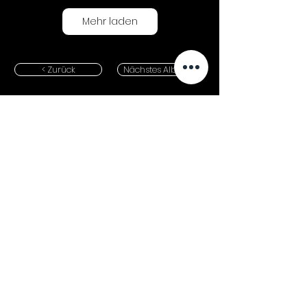
Mehr laden
< Zurück
Nächstes Album >>
GLEICHLAUT ISSUE JUL/AUG 2026