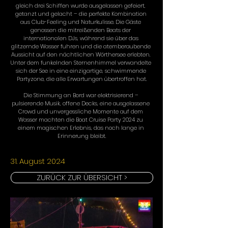
gleich drei Schiffen wurde ausgelassen gefeiert, 
getanzt und gelacht – die perfekte Kombination 
aus Club-Feeling und Naturkulisse. Die Gäste 
genossen die mitreißenden Beats der 
internationalen DJs, während sie über das 
glitzernde Wasser fuhren und die atemberaubende 
Aussicht auf den nächtlichen Wörthersee erlebten. 
Unter dem funkelnden Sternenhimmel verwandelte 
sich der See in eine einzigartige, schwimmende 
Partyzone, die alle Erwartungen übertroffen hat.
Die Stimmung an Bord war elektrisierend – 
pulsierende Musik, offene Decks, eine ausgelassene 
Crowd und unvergessliche Momente auf dem 
Wasser machten die Boat Cruise Party 2024 zu 
einem magischen Erlebnis, das noch lange in 
Erinnerung bleibt.
31. August 2024
ZURÜCK ZUR ÜBERSICHT >