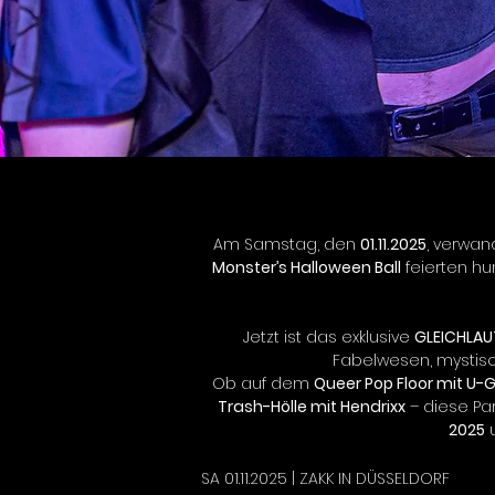
Am Samstag, den 
01.11.2025
, verwan
Monster’s Halloween Ball
 feierten h
Jetzt ist das exklusive 
GLEICHLAU
Fabelwesen, mystisc
Ob auf dem 
Queer Pop Floor mit U-
Trash-Hölle mit Hendrixx
 – diese Pa
2025
 
SA 01.11.2025 | ZAKK IN DÜSSELDORF