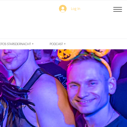
Log In
OTOS STARSDERNACHT +
PODCAST +