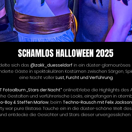
SCHAMLOS HALLOWEEN 2025
delte sich das 
@zakk_duesseldorf
 in ein düster-glamouröses 
underte Gäste in spektakulären Kostümen zwischen Särgen, Sp
eine Nacht voller 
Lust, Furcht und Verführung
.
T Fotoalbum „Stars der Nacht“
 online!Erlebe die Highlights de
he Gestalten und verführerische Looks, eingefangen in atem
Go-Boy & Steffen Marlow
, beim 
Techno-Rausch mit Felix Jackson 
rty war pure Ekstase. Tauche ein in die düster-schöne Welt des
und entdecke die Gesichter und Stars dieser unvergesslichen 