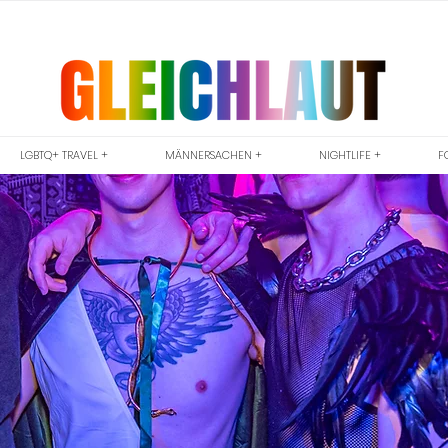
LGBTQ+ TRAVEL +
MÄNNERSACHEN +
NIGHTLIFE +
F