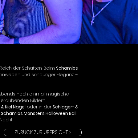
Reich der Schatten. Beim 
Schamlos 
innweben und schauriger Eleganz – 
s Abends noch einmal: magische 
beraubenden Bildern.
& Kiel Nagel
 oder in der 
Schlager- & 
 
Schamlos Monster’s Halloween Ball 
Nacht.
ZURÜCK ZUR ÜBERSICHT >