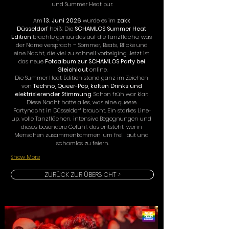
und Summer Heat pur.
Am 
13. Juni 2026
 wurde es im 
zakk 
Düsseldorf
 heiß: Die 
SCHAMLOS Summer Heat 
Edition
 brachte genau das auf die Tanzfläche, was 
der Name versprach – Sommer, Beats, Blicke und 
eine Nacht, die viel zu schnell vorbeiging. Jetzt ist 
das neue 
Fotoalbum zur SCHAMLOS Party bei 
Gleichlaut
 online.
Die Summer Heat Edition stand ganz im Zeichen 
von 
Techno, Queer-Pop, kalten Drinks und 
elektrisierender Stimmung
. Schon früh war klar: 
Diese Nacht hatte alles, was eine queere 
Partynacht in Düsseldorf braucht. Ein starkes Line-
up, volle Tanzflächen, intensive Begegnungen und 
dieses besondere Gefühl, das entsteht, wenn 
Menschen zusammenkommen, um frei, laut und 
schamlos zu feiern.
Show More
ZURÜCK ZUR ÜBERSICHT >