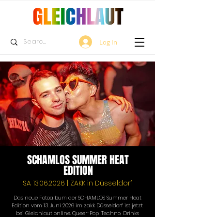
Log In
SCHAMLOS SUMMER HEAT
EDITION
SA
13.06.2026
| ZAKK in Düsseldorf
Das neue Fotoalbum der SCHAMLOS Summer Heat 
Edition vom 13. Juni 2026 im zakk Düsseldorf ist jetzt 
bei Gleichlaut online. Queer-Pop, Techno, Drinks 