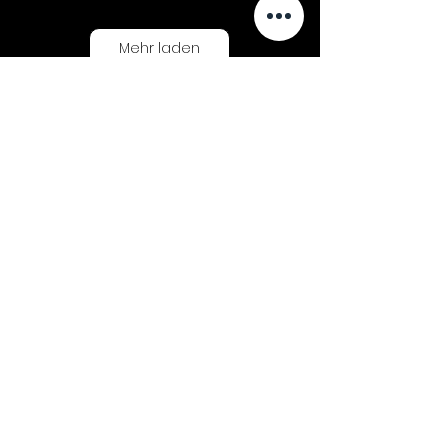
Mehr laden
< Zurück
Nächstes Album >>
GLEICHLAUT ISSUE JUL/AUG 2026