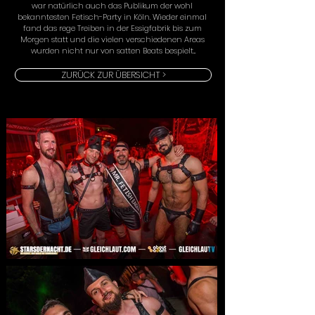
war natürlich auch das Publikum der wohl 
bekanntesten Fetisch-Party in Köln. Wieder einmal 
fand das rege Treiben in der Essigfabrik bis zum 
Morgen statt und die vielen verschiedenen Areas 
wurden nicht nur von satten Beats bespielt...
ZURÜCK ZUR ÜBERSICHT >