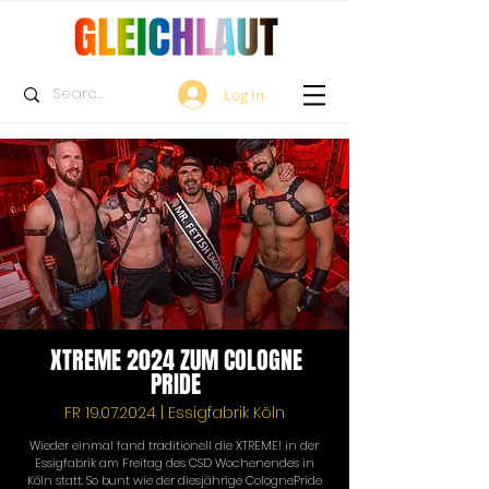
Log In
XTREME 2024 ZUM COLOGNE
PRIDE
FR
19.07.2024
| Essigfabrik Köln
Wieder einmal fand traditionell die XTREME! in der 
Essigfabrik am Freitag des CSD Wochenendes in 
Köln statt. So bunt wie der diesjährige ColognePride 