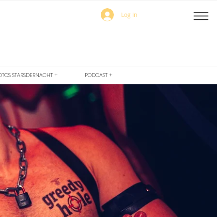
Log In
OTOS STARSDERNACHT +
PODCAST +