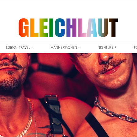
LGBTQ+ TRAVEL +
MÄNNERSACHEN +
NIGHTLIFE +
F