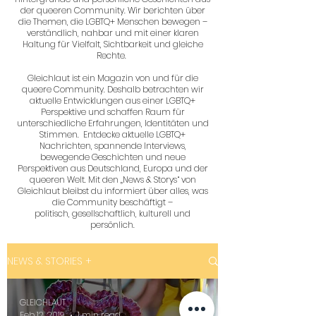
der queeren Community. Wir berichten über
die Themen, die LGBTQ+ Menschen bewegen –
verständlich, nahbar und mit einer klaren
Haltung für Vielfalt, Sichtbarkeit und gleiche
Rechte.
Gleichlaut ist ein Magazin von und für die
queere Community. Deshalb betrachten wir
aktuelle Entwicklungen aus einer LGBTQ+
Perspektive und schaffen Raum für
unterschiedliche Erfahrungen, Identitäten und
Stimmen. Entdecke aktuelle LGBTQ+
Nachrichten, spannende Interviews,
bewegende Geschichten und neue
Perspektiven aus Deutschland, Europa und der
queeren Welt. Mit den „News & Storys“ von
Gleichlaut bleibst du informiert über alles, was
die Community beschäftigt –
politisch, gesellschaftlich, kulturell und
persönlich.
NEWS & STORIES +
GLEICHLAUT
Feb 12, 2019
1 min read