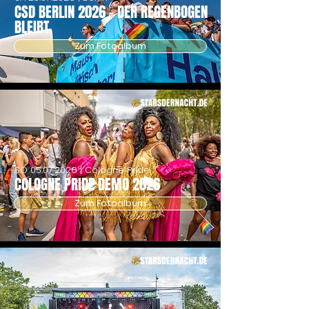
CSD BERLIN 2026 - DER REGENBOGEN
BLEIBT
Zum Fotoalbum
SO
05.07.2026
| Cologne Pride
COLOGNE PRIDE DEMO 2026
Zum Fotoalbum