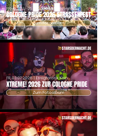
FR-SO
03.-05.07.2026
| Strassenfest
COLOGNE PRIDE 2026 STRASSENFEST
Zum Fotoalbum
FR
03.07.2026
| Essigfarbrik Köln
XTREME! 2026 ZUR COLOGNE PRIDE
Zum Fotoalbum