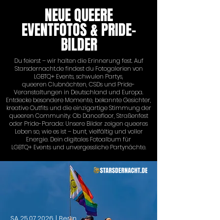
NEUE QUEERE
EVENTFOTOS & PRIDE-
BILDER
Du feierst – wir halten die Erinnerung fest. Auf
Starsdernacht.de findest du Fotogalerien von
LGBTQ+ Events, schwulen Partys,
queeren Clubnächten, CSDs und Pride-
Veranstaltungen in Deutschland und Europa.
Entdecke besondere Momente, bekannte Gesichter,
kreative Outfits und die einzigartige Stimmung der
queeren Community. Ob Dancefloor, Straßenfest
oder Pride-Parade: Unsere Bilder zeigen queeres
Leben so, wie es ist – bunt, vielfältig und voller
Energie. Dein digitales Fotoalbum für
LGBTQ+ Events und unvergessliche Partynächte.
SA
25.07.2026
| Berlin