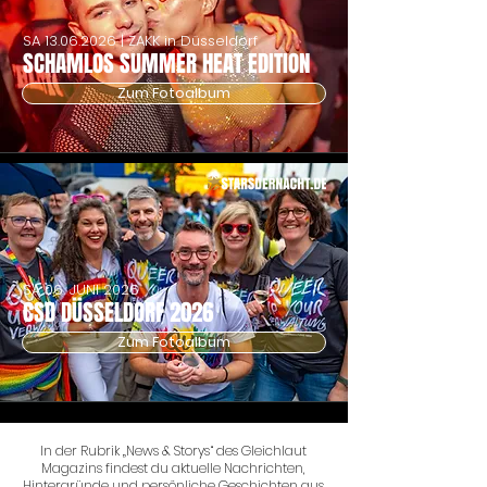
SA
13.06.2026
| ZAKK in Düsseldorf
SCHAMLOS SUMMER HEAT EDITION
Zum Fotoalbum
SA 06. JUNI 2026
CSD DÜSSELDORF 2026
Zum Fotoalbum
In der Rubrik „News & Storys“ des Gleichlaut
Magazins findest du aktuelle Nachrichten,
Hintergründe und persönliche Geschichten aus