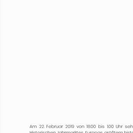
Am 22. Februar 2019 von 18.00 bis 1.00 Uhr se
Historischen Jahrmarktes, Europas größtem histo