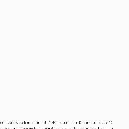
hen wir wieder einmal PINK, denn im Rahmen des 12. 
rischen Indoor-Jahrmarktes in der Jahrhunderthalle in 