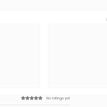
Rated 0 out of 5 stars.
No ratings yet