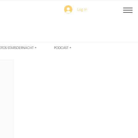
Log In
OTOS STARSDERNACHT +
PODCAST +