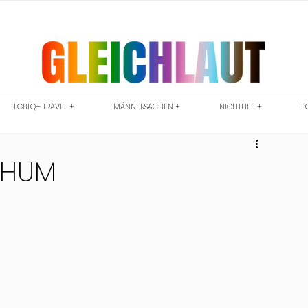
LGBTQ+ TRAVEL +
MÄNNERSACHEN +
NIGHTLIFE +
F
OCHUM