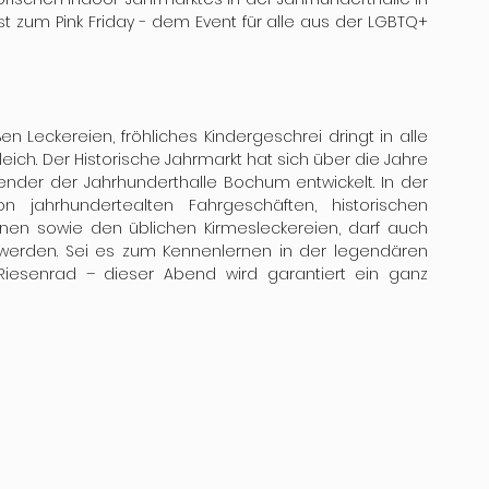
t zum Pink Friday - dem Event für alle aus der LGBTQ+ 
en Leckereien, fröhliches Kindergeschrei dringt in alle 
eich. Der Historische Jahrmarkt hat sich über die Jahre 
lender der Jahrhunderthalle Bochum entwickelt. In der 
 jahrhundertealten Fahrgeschäften, historischen 
nen sowie den üblichen Kirmesleckereien, darf auch 
erden. Sei es zum Kennenlernen in der legendären 
Riesenrad – dieser Abend wird garantiert ein ganz 