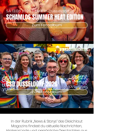
SA
13.06.2026
| ZAKK in Düsseldorf
SCHAMLOS SUMMER HEAT EDITION
Zum Fotoalbum
SA 06. JUNI 2026
CSD DÜSSELDORF 2026
Zum Fotoalbum
In der Rubrik „News & Storys“ des Gleichlaut
Magazins findest du aktuelle Nachrichten,
Hintergründe und persönliche Geschichten aus