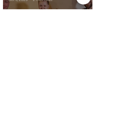
reden&rühren meets
Miss Ivanka T.