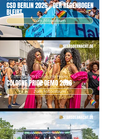
CSD BERLIN 2026 - DER REGENBOGEN
BLEIBT
Zum Fotoalbum
SO
05.07.2026
| Cologne Pride
COLOGNE PRIDE DEMO 2026
Zum Fotoalbum