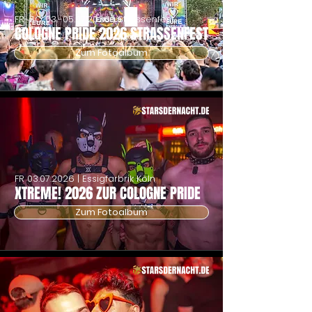
FR-SO
03.-05.07.2026
| Strassenfest
COLOGNE PRIDE 2026 STRASSENFEST
Zum Fotoalbum
FR
03.07.2026
| Essigfarbrik Köln
XTREME! 2026 ZUR COLOGNE PRIDE
Zum Fotoalbum