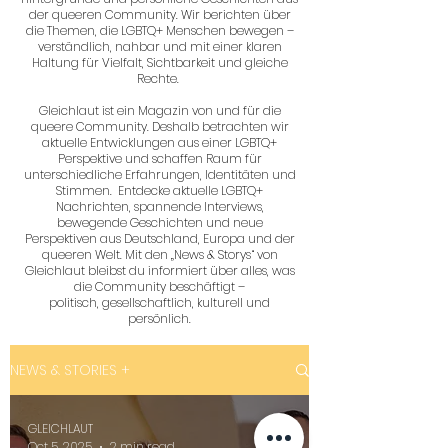
der queeren Community. Wir berichten über
die Themen, die LGBTQ+ Menschen bewegen –
verständlich, nahbar und mit einer klaren
Haltung für Vielfalt, Sichtbarkeit und gleiche
Rechte.
Gleichlaut ist ein Magazin von und für die
queere Community. Deshalb betrachten wir
aktuelle Entwicklungen aus einer LGBTQ+
Perspektive und schaffen Raum für
unterschiedliche Erfahrungen, Identitäten und
Stimmen. Entdecke aktuelle LGBTQ+
Nachrichten, spannende Interviews,
bewegende Geschichten und neue
Perspektiven aus Deutschland, Europa und der
queeren Welt. Mit den „News & Storys“ von
Gleichlaut bleibst du informiert über alles, was
die Community beschäftigt –
politisch, gesellschaftlich, kulturell und
persönlich.
NEWS & STORIES +
GLEICHLAUT
Oct 5, 2025
2 min read