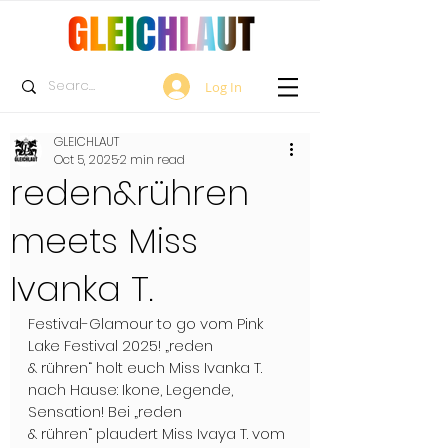
Log In
GLEICHLAUT
Oct 5, 2025
2 min read
reden&rühren
meets Miss
Ivanka T.
Festival-Glamour to go vom Pink 
Lake Festival 2025! „reden 
& rühren“ holt euch Miss Ivanka T. 
nach Hause: Ikone, Legende, 
Sensation! Bei „reden 
& rühren“ plaudert Miss Ivaya T. vom 