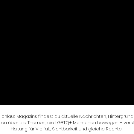
leichlaut Magazins findest du aktuelle Nachrichten, Hintergr
ten über die Themen, die LGBTQ+ Menschen bewegen – verstän
Haltung für Vielfalt, Sichtbarkeit und gleiche Rechte.