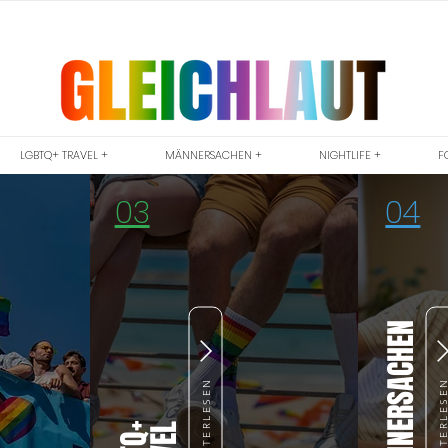
LGBTQ+ TRAVEL +
MÄNNERSACHEN +
NIGHTLIFE +
F
03
04
MÄNNERSACHEN
WEITERLESEN
WEITERLES