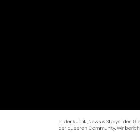
In der Rubrik „News & Storys“ des G
der queeren Community. Wir berich