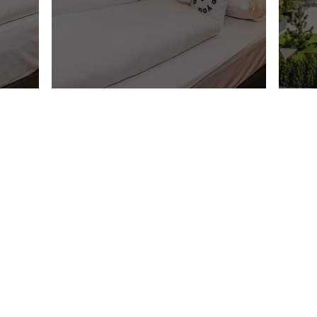
GOOD TO SEE YOU - THE HOUSE
LGB