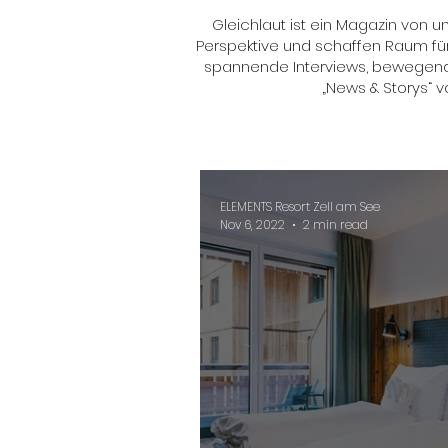
Gleichlaut ist ein Magazin von 
Perspektive und schaffen Raum für
spannende Interviews, bewegende
„News & Storys“ v
ELEMENTS Resort Zell am See
Nov 6, 2022
2 min read