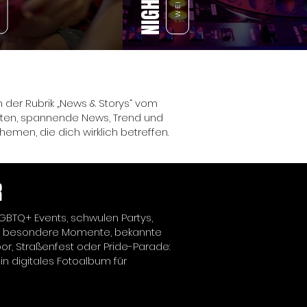
In der Rubrik „News & Storys“ vom
ichten, spannende News, Trend und
emen, die dich wirklich betreffen.
R
 LGBTQ+ Events, schwulen Partys,
ke besondere Momente, bekannte
or, Straßenfest oder Pride-Parade:
ein digitales Fotoalbum für