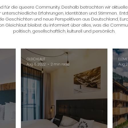
und für die queere Community. Deshalb betrachten wir aktuell
 unterschiedliche Erfahrungen, Identitäten und Stimmen. Ent
 Geschichten und neue Perspektiven aus Deutschland, Euro
on Gleichlaut bleibst du informiert über alles, was die Commu
politisch, gesellschaftlich, kulturell und persönlich.
GLEICHLAUT
ELEME
Aug 6, 2022
2 min read
Aug 2