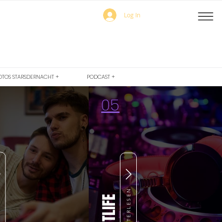
Log In
OTOS STARSDERNACHT +
PODCAST +
05
EN
WEITERLESEN
NIGHTLIFE