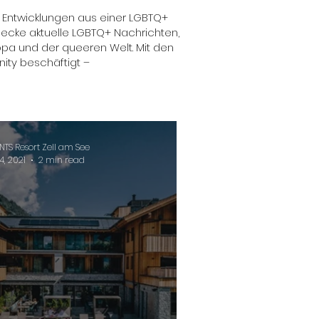
e Entwicklungen aus einer LGBTQ+
decke aktuelle LGBTQ+ Nachrichten,
pa und der queeren Welt. Mit den
nity beschäftigt –
NTS Resort Zell am See
4, 2021
2 min read