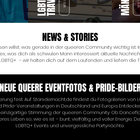
LGBTQ+
TRAVEL
NEWS & STORIES
ssen willst, was gerade in der queeren Community wichtig ist. 
les, was dich als schwulen Mann interessiert: aktuelle Nachr
LGBTQ+ – wir halten dich auf dem Laufenden und liefern die Th
NEUE QUEERE EVENTFOTOS & PRIDE-BILDE
nnerung fest. Auf Starsdernacht.de findest du Fotogalerien von
 Pride-Veranstaltungen in Deutschland und Europa. Entdec
ie einzigartige Stimmung der queeren Community. Ob Danceflo
es Leben so, wie es ist – bunt, vielfältig und voller Energie. D
LGBTQ+ Events und unvergessliche Partynächte.