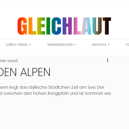
LGBTQ+ TRAVEL +
MÄNNERSACHEN +
NIGHTLIFE +
F
min read
DEN ALPEN
rn liegt das idyllische Städtchen Zell am See. Der 
Juwel zwischen den hohen Bergipfeln und ist Sommer wie 