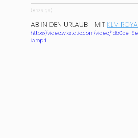
(Anzeige)
AB IN DEN URLAUB - MIT 
KLM ROYA
https://video.wixstatic.com/video/1db0ce
le.mp4