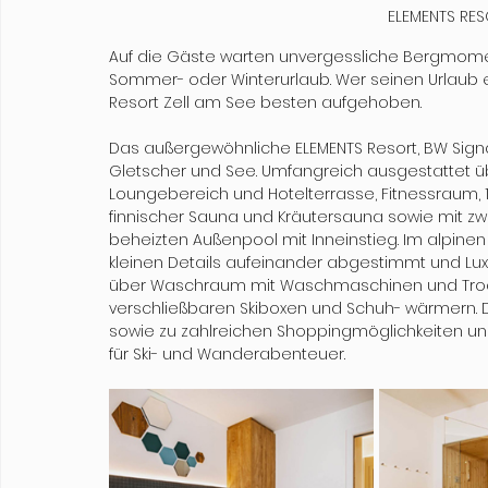
ELEMENTS RES
Auf die Gäste warten unvergessliche Bergmomen
Sommer- oder Winterurlaub. Wer seinen Urlaub exk
Resort Zell am See besten aufgehoben. 
Das außergewöhnliche ELEMENTS Resort, BW Signa
Gletscher und See. Umfangreich ausgestattet üb
Loungebereich und Hotelterrasse, Fitnessraum,
finnischer Sauna und Kräutersauna sowie mit zwe
beheizten Außenpool mit Inneinstieg. Im alpinen
kleinen Details aufeinander abgestimmt und Lux
über Waschraum mit Waschmaschinen und Trock
verschließbaren Skiboxen und Schuh- wärmern. D
sowie zu zahlreichen Shoppingmöglichkeiten un
für Ski- und Wanderabenteuer.