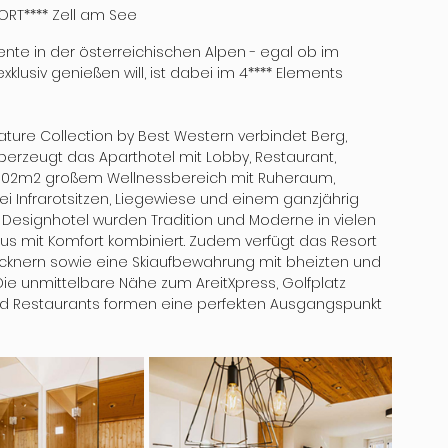
ORT**** Zell am See
te in der österreichischen Alpen - egal ob im 
lusiv genießen will, ist dabei im 4**** Elements 
ture Collection by Best Western verbindet Berg, 
erzeugt das Aparthotel mit Lobby, Restaurant, 
 102m2 großem Wellnessbereich mit Ruheraum, 
i Infrarotsitzen, Liegewiese und einem ganzjährig 
 Designhotel wurden Tradition und Moderne in vielen 
us mit Komfort kombiniert. Zudem verfügt das Resort 
nern sowie eine Skiaufbewahrung mit bheizten und 
ie unmittelbare Nähe zum AreitXpress, Golfplatz 
d Restaurants formen eine perfekten Ausgangspunkt 