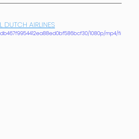
L DUTCH AIRLINES
_8edb467f9954412ea88ed0bf586bcf30/1080p/mp4/fi