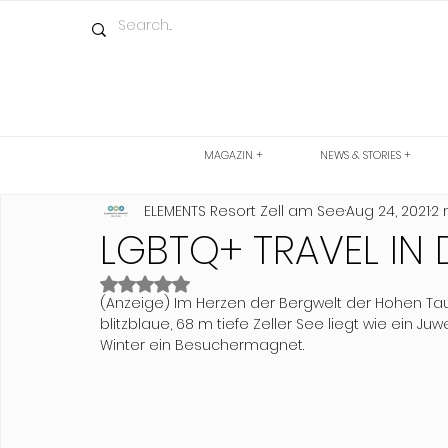
MAGAZIN +
NEWS & STORIES +
ELEMENTS Resort Zell am See
Aug 24, 2021
2 
LGBTQ+ TRAVEL IN 
Rated NaN out of 5 stars.
(Anzeige) Im Herzen der Bergwelt der Hohen Taue
blitzblaue, 68 m tiefe Zeller See liegt wie ein 
Winter ein Besuchermagnet.