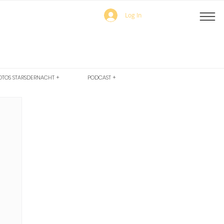
Log In
OTOS STARSDERNACHT +
PODCAST +