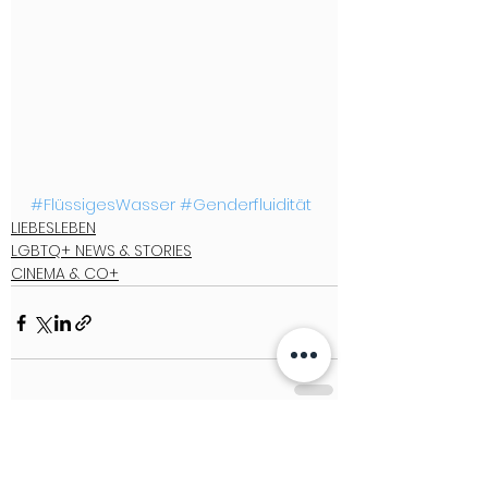
#FlüssigesWasser
#Genderfluidität
LIEBESLEBEN
LGBTQ+ NEWS & STORIES
CINEMA & CO+
See All
Recent Posts