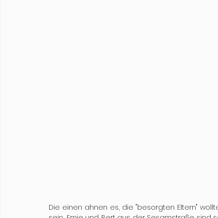
Die einen ahnen es, die "besorgten Eltern" woll
sein, Ernie und Bert aus der Sesamstraße sind s