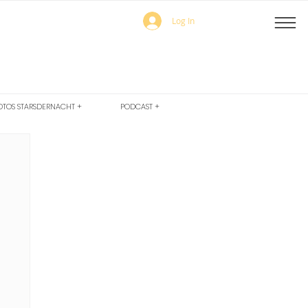
Log In
OTOS STARSDERNACHT +
PODCAST +