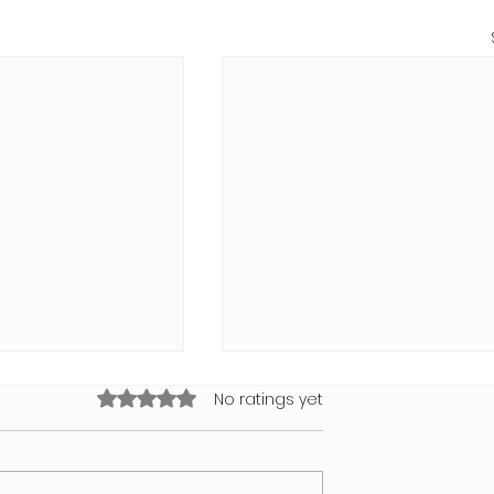
Rated 0 out of 5 stars.
No ratings yet