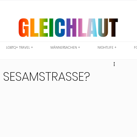
LGBTQ+ TRAVEL +
MÄNNERSACHEN +
NIGHTLIFE +
F
 SESAMSTRASSE?