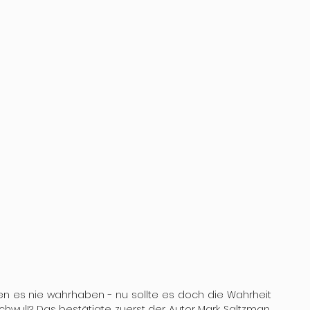
ten es nie wahrhaben - nu sollte es doch die Wahrheit 
chwul!? Das bestätigte zuerst der Autor Mark Saltzman, 