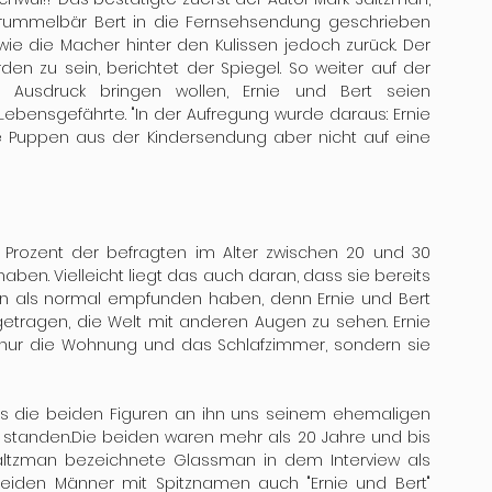
Grummelbär Bert in die Fernsehsendung geschrieben 
ie die Macher hinter den Kulissen jedoch zurück. Der 
en zu sein, berichtet der Spiegel. So weiter auf der 
Ausdruck bringen wollen, Ernie und Bert seien 
ebensgefährte. "In der Aufregung wurde daraus: Ernie 
die Puppen aus der Kindersendung aber nicht auf eine 
 Prozent der befragten im Alter zwischen 20 und 30 
haben. Vielleicht liegt das auch daran, dass sie bereits 
n als normal empfunden haben, denn Ernie und Bert 
etragen, die Welt mit anderen Augen zu sehen. Ernie 
t nur die Wohnung und das Schlafzimmer, sondern sie 
ass die beiden Figuren an ihn uns seinem ehemaligen 
 standen.Die beiden waren mehr als 20 Jahre und bis 
ltzman bezeichnete Glassman in dem Interview als 
eiden Männer mit Spitznamen auch "Ernie und Bert" 