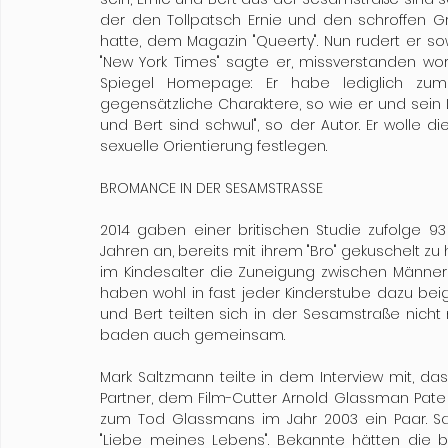
der den Tollpatsch Ernie und den schroffen 
hatte, dem Magazin "Queerty". Nun rudert er sow
"New York Times" sagte er, missverstanden word
Spiegel Homepage: Er habe lediglich zum 
gegensätzliche Charaktere, so wie er und sein L
und Bert sind schwul", so der Autor. Er wolle 
sexuelle Orientierung festlegen.
BROMANCE IN DER SESAMSTRASSE
2014 gaben einer britischen Studie zufolge 93
Jahren an, bereits mit ihrem "Bro" gekuschelt zu 
im Kindesalter die Zuneigung zwischen Männer
haben wohl in fast jeder Kinderstube dazu beig
und Bert teilten sich in der Sesamstraße nich
baden auch gemeinsam.
Mark Saltzmann teilte in dem Interview mit, d
Partner, dem Film-Cutter Arnold Glassman Pate
zum Tod Glassmans im Jahr 2003 ein Paar. Sa
"Liebe meines Lebens". Bekannte hätten die b