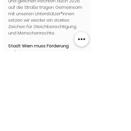
und gleichen Rechten auch 2026 
auf die Straße tragen. Gemeinsam 
mit unseren Unterstützer*innen 
setzen wir wieder ein starkes 
Zeichen für Gleichberechtigung 
und Menschenrechte.
Stadt Wien muss Förderung 
reduzieren
Vizebürgermeisterin Bettina 
Emmerling (NEOS) betont: „Trotz 
einer angespannten budgetären 
Situation ist es mir wichtig, die 
Sichtbarkeit der LGBTIQ-Community 
weiterhin zu garantieren und 
gemeinsam die 
Regenbogenhauptstadt Wien 
hochzuhalten. Vielfalt, Respekt und 
das Recht offen und 
selbstbestimmt zu leben, sind 