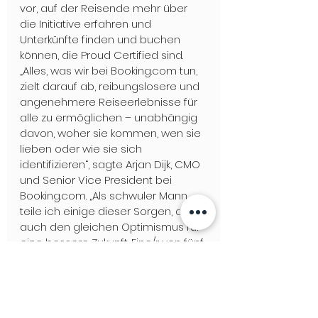
vor, auf der Reisende mehr über 
die Initiative erfahren und 
Unterkünfte finden und buchen 
können, die Proud Certified sind. 
„Alles, was wir bei Booking.com tun, 
zielt darauf ab, reibungslosere und 
angenehmere Reiseerlebnisse für 
alle zu ermöglichen – unabhängig 
davon, woher sie kommen, wen sie 
lieben oder wie sie sich 
identifizieren“, sagte Arjan Dijk, CMO 
und Senior Vice President bei 
Booking.com. „Als schwuler Mann 
teile ich einige dieser Sorgen, aber 
auch den gleichen Optimismus für 
eine bessere Zukunft. Eine/r von fünf 
LGBTQ+ Reisenden gibt an, dass sie 
hoffen, in den nächsten fünf Jahren 
ohne Einschränkungen reisen zu 
können. 