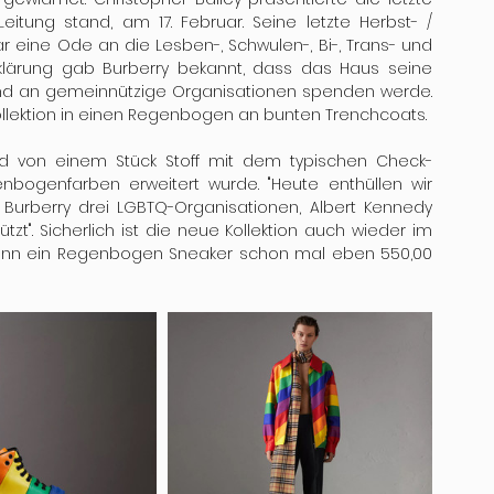
 Leitung stand, am 17. Februar. Seine letzte Herbst- / 
 eine Ode an die Lesben-, Schwulen-, Bi-, Trans- und 
klärung gab Burberry bekannt, dass das Haus seine 
und an gemeinnützige Organisationen spenden werde. 
ollektion in einen Regenbogen an bunten Trenchcoats.
ld von einem Stück Stoff mit dem typischen Check-
Karomuster, das durch einen Streifen in Regenbogenfarben erweitert wurde. "Heute enthüllen wir 
urberry drei LGBTQ-Organisationen, Albert Kennedy 
ützt". Sicherlich ist die neue Kollektion auch wieder im 
ann ein Regenbogen Sneaker schon mal eben 550,00 