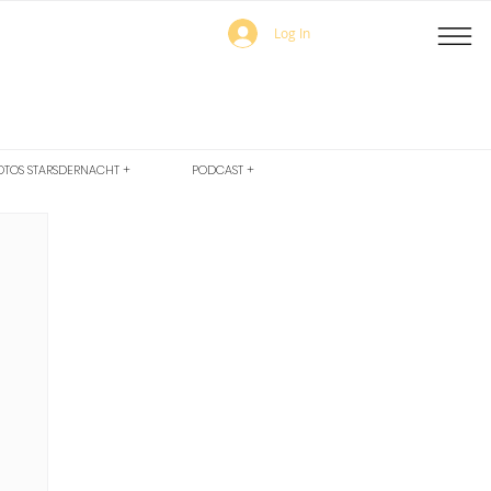
Log In
OTOS STARSDERNACHT +
PODCAST +