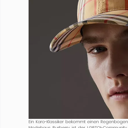
Ein Karo-Klassiker bekommt einen Regenbogen ver
Modehaus Burberry ist der LGBTQI-Community ge