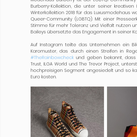
Burberry-Kollektion, die unter seiner kreativen
Winterkollektion 2018 für das Luxusmodehaus war
Queer-Community (LGBTQ). Mit einer Presseer
Stimme für mehr Toleranz und Vielfalt nutzen 
Baileys übersetzte das Engagement in seiner K
Auf Instagram teilte das Unternehmen ein Bi
#TheRainbowcheck
 und geben bekannt, dass B
Trust, ILGA World und The Trevor Project, unterst
hochpreisigen Segment angesiedelt und so k
Euro kosten. 