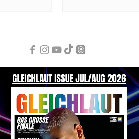
Fröhliches Fest mit PUMP!
ge Menswear von
GLEICHLAUT ISSUE JUL/AUG 2026
NDI