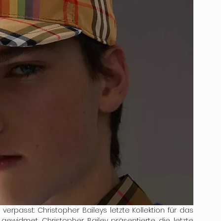
passt: Christopher Baileys letzte Kollektion für das 
widmet. Christopher Bailey präsentierte die letzte 