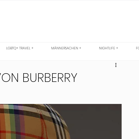
LGBTQ+ TRAVEL +
MÄNNERSACHEN +
NIGHTLIFE +
F
VON BURBERRY