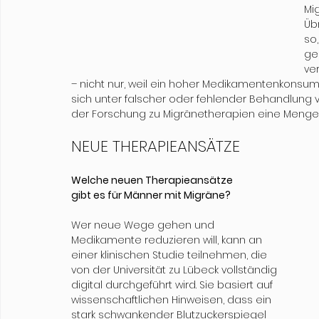
Mi
Üb
so
geh
ve
– nicht nur, weil ein hoher Medikamentenkonsum
sich unter falscher oder fehlender Behandlung ve
der Forschung zu Migränetherapien eine Menge 
NEUE THERAPIEANSÄTZE
Welche neuen Therapieansätze 
gibt es für Männer mit Migräne?
Wer neue Wege gehen und 
Medikamente reduzieren will, kann an 
einer klinischen Studie teilnehmen, die 
von der Universität zu Lübeck vollständig 
digital durchgeführt wird. Sie basiert auf 
wissenschaftlichen Hinweisen, dass ein 
stark schwankender Blutzuckerspiegel 