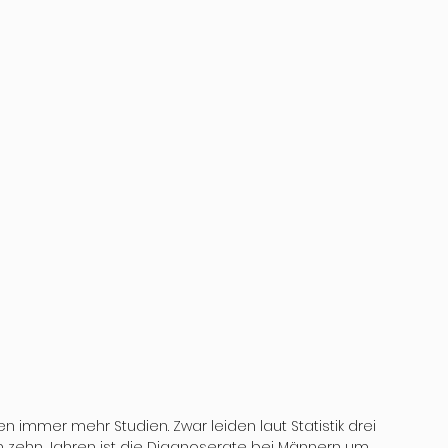
n immer mehr Studien. Zwar leiden laut Statistik drei 
n zehn Jahren ist die Diagnoserate bei Männern um 