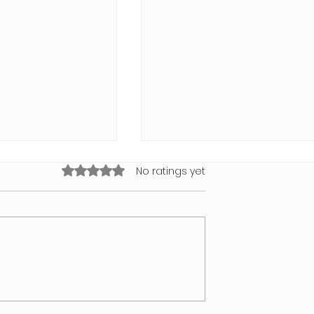
Rated 0 out of 5 stars.
No ratings yet
ollection 2026
VALENTINSTAG MIT BEAT BY
VIVENDI
PEAQ