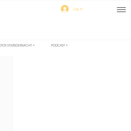
Log In
OTOS STARSDERNACHT +
PODCAST +