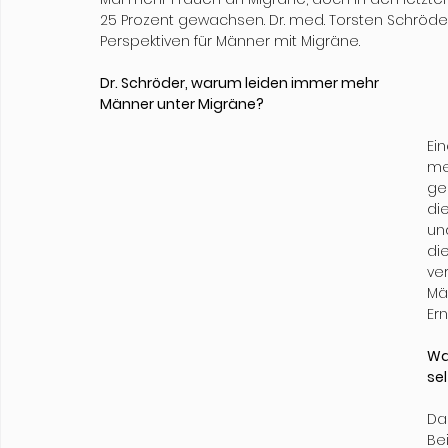
25 Prozent gewachsen. Dr. med. Torsten Schröder
Perspektiven für Männer mit Migräne.
Dr. Schröder, warum leiden immer mehr 
Männer unter Migräne?
Ei
me
ge
di
un
di
ve
Mä
Er
Wa
se
Da
Be