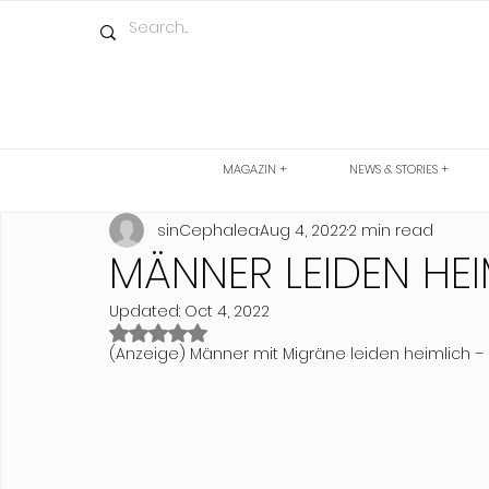
MAGAZIN +
NEWS & STORIES +
sinCephalea
Aug 4, 2022
2 min read
MÄNNER LEIDEN HE
Updated:
Oct 4, 2022
Rated NaN out of 5 stars.
(Anzeige) Männer mit Migräne leiden heimlich –