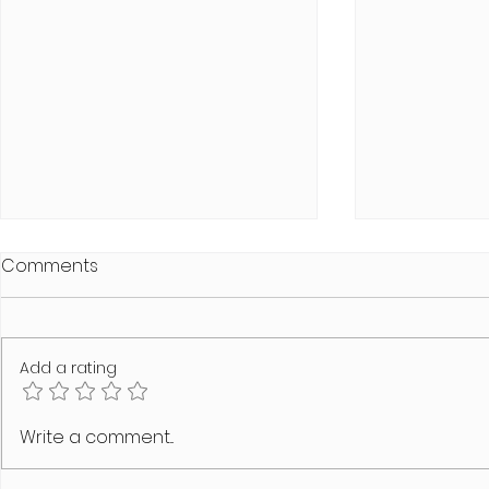
Comments
Add a rating
MODUS VIVENDI Air Bubble
Swimwear C
Write a comment...
Line
von MODUS 