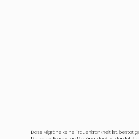
Dass Migräne keine Frauenkrankheit ist, bestätige
Mal mehr Frauen an Migräne, doch in den letzte