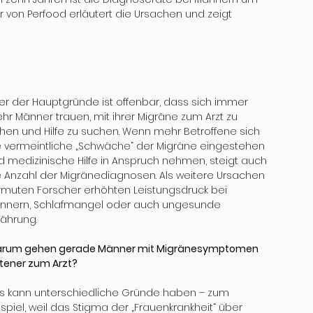
 von Perfood erläutert die Ursachen und zeigt 
ner der Hauptgründe ist offenbar, dass sich immer 
hr Männer trauen, mit ihrer Migräne zum Arzt zu 
hen und Hilfe zu suchen. Wenn mehr Betroffene sich 
e vermeintliche „Schwäche“ der Migräne eingestehen 
d medizinische Hilfe in Anspruch nehmen, steigt auch 
e Anzahl der Migränediagnosen. Als weitere Ursachen 
rmuten Forscher erhöhten Leistungsdruck bei 
nnern, Schlafmangel oder auch ungesunde 
nährung.
rum gehen gerade Männer mit Migränesymptomen 
ltener zum Arzt?
s kann unterschiedliche Gründe haben – zum 
ispiel, weil das Stigma der „Frauenkrankheit“ über 