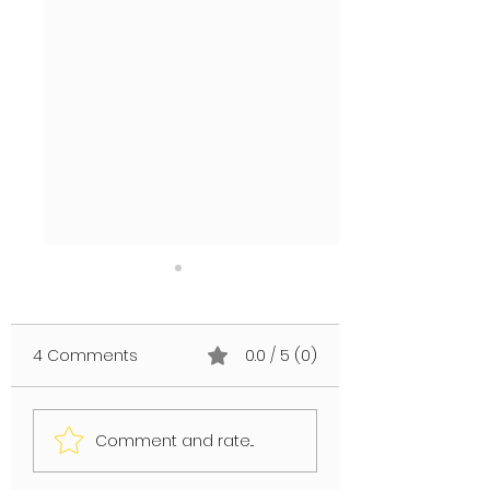
4 Comments
0.0 / 5 (0)
MKSM - HOLD ME
LGBTQI+ SUPPORT
Comment and rate...
DOWN
LOI VERÖFFENTLIC