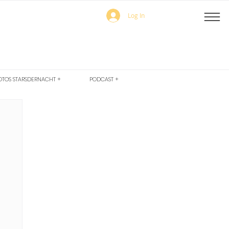
Log In
OTOS STARSDERNACHT +
PODCAST +