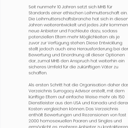
Seit nunmehr 10 Jahren setzt sich MHB für 
Standards einer ethischen Leihmutterschaft ein.
Die Leihmutterschaftsbranche hat sich in diesen
Jahren weiterentwickelt und jedes Jahr kommen
neue Anbieter und Fachleute dazu, sodass 
potenziellen Eltern mehr Möglichkeiten als je 
zuvor zur Verfügung stehen. Diese Entwicklung 
stellt jedoch auch eine Herausforderung bei der
Bewertung und Einordnung all dieser Optionen 
dar, zumal MHB den Anspruch hat weiterhin ein
sicheres Umfeld für die zukünftigen Väter zu 
schaffen.
Als ersten Schritt hat die Organisation daher da
Verzeichnis Surrogacy Advisor erstellt, mit dem 
künftige Eltern auf einfache Weise mehr als 150 
Dienstleister aus den USA und Kanada und dere
Kosten vergleichen können. Das Verzeichnis 
enthält Bewertungen und Rezensionen von fast 
2.000 homosexuellen Paaren und Singles und 
ermöglicht es, mehrere Anbieter zu kontaktieren,