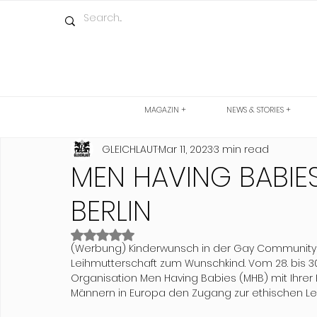
MAGAZIN +
NEWS & STORIES +
GLEICHLAUT
Mar 11, 2023
3 min read
MEN HAVING BABIE
BERLIN
Rated NaN out of 5 stars.
(Werbung) Kinderwunsch in der Gay Community 
Leihmutterschaft zum Wunschkind. Vom 28. bis 30
Organisation Men Having Babies (MHB) mit Ihrer 
Männern in Europa den Zugang zur ethischen Lei