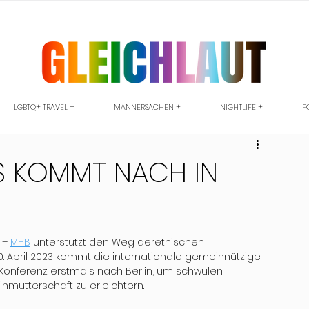
LGBTQ+ TRAVEL +
MÄNNERSACHEN +
NIGHTLIFE +
F
S KOMMT NACH IN
– 
MHB
 unterstützt den Weg derethischen 
. April 2023 kommt die internationale gemeinnützige 
Konferenz erstmals nach Berlin, um schwulen  
hmutterschaft zu erleichtern.