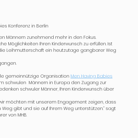
es Konferenz in Berlin
ulen Männern zunehmend mehr in den Fokus. 
Möglichkeiten Ihren Kinderwunsch zu erfüllen. Ist 
t die Leihmutterschaft ein heutzutage gangbarer Weg 
gangen.
ale gemeinnützige Organisation 
Men Having Babies
, um schwulen  Männern in Europa den Zugang zur 
 Bedenken schwuler Männer, Ihren Kinderwunsch über 
Doch wir möchten mit unserem Engagement zeigen, dass 
 Weg gibt und sie auf Ihrem Weg unterstützen.“ sagt 
rer von MHB.