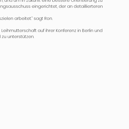
und um in Zukunft eine bessere Orientierung zu 
ngsausschuss eingerichtet, der an detaillierteren 
elen arbeitet.“ sagt Ron. 
 Leihmutterschaft auf ihrer Konferenz in Berlin und 
u unterstützen.