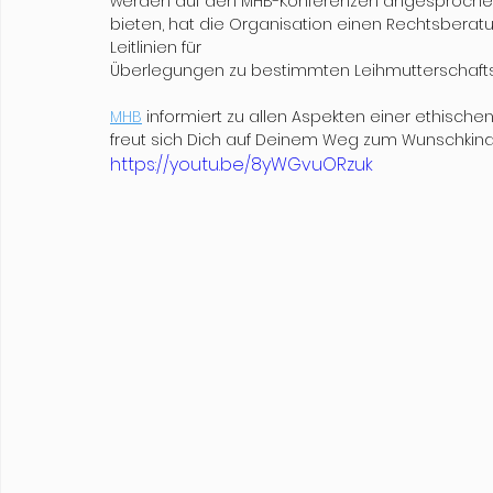
werden auf den MHB-Konferenzen angesprochen, 
bieten, hat die Organisation einen Rechtsberatu
Leitlinien für
Überlegungen zu bestimmten Leihmutterschaftszi
MHB
 informiert zu allen Aspekten einer ethischen
freut sich Dich auf Deinem Weg zum Wunschkind z
https://youtu.be/8yWGvuORzuk