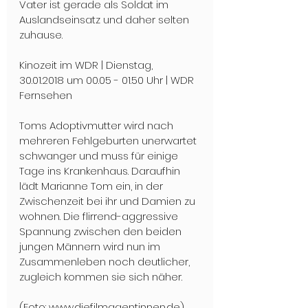
Vater ist gerade als Soldat im 
Auslandseinsatz und daher selten 
zuhause.
Kinozeit im WDR | Dienstag, 
30.01.2018 um 00.05 - 01.50 Uhr | WDR 
Fernsehen
Toms Adoptivmutter wird nach 
mehreren Fehlgeburten unerwartet 
schwanger und muss für einige 
Tage ins Krankenhaus. Daraufhin 
lädt Marianne Tom ein, in der 
Zwischenzeit bei ihr und Damien zu 
wohnen. Die flirrend-aggressive 
Spannung zwischen den beiden 
jungen Männern wird nun im 
Zusammenleben noch deutlicher, 
zugleich kommen sie sich näher.
(Foto: www.diefilmagentinnen.de)