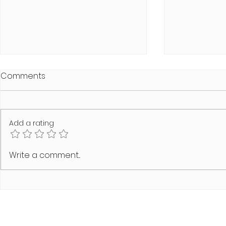
Comments
Add a rating
SCHAMLOS Summer Heat
MODUS VIVE
Write a comment...
Edition
Line