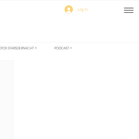
Log In
OTOS STARSDERNACHT +
PODCAST +