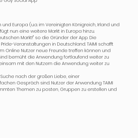
ue Gay Social App
n und Europa (u.a. im Vereinigten Königreich, Irland und 
fügt nun eine weitere Markt in Europa hinzu. 
deutschen Markt!" so die Gründer der App. Die 
Pride-Veranstaltungen in Deutschland. TAIMI schafft 
 dem Online Nutzer neue Freunde treffen können und 
sind bemüht die Anwendung fortlaufend weiter zu 
einsam mit den Nutzern die Anwendung weiter zu 
r Suche nach der großen Liebe, einer 
achen Gespräch sind. Nutzer der Anwendung TAIMI 
timmten Themen zu posten, Gruppen zu erstellen und 