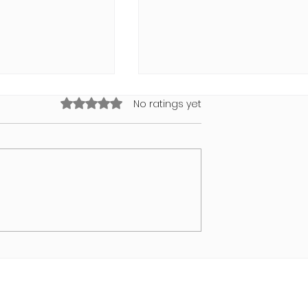
Rated 0 out of 5 stars.
No ratings yet
NDI Air Bubble
Swimwear Collection 202
von MODUS VIVENDI