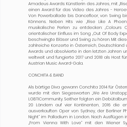
Amadeus Awards: Künstlerin des Jahres, mit „Rise
einen Award für das Video des Jahres - Heroes.
Von Powerballade bis Dancefloor, von Swing bis 
Könnens. Neben Hits wie „Rise Like A Phoeni
musikalische Perlen zu entdecken: „Colours O
orientalischer Einfluss im Song „Out Of Body Ex
beschwingte Bläser und Swing zu hören. Mit dies
zahlreiche Konzerte in Österreich, Deutschland u
Awards und absolvierte in den letzten Jahren un
weltweit und fungierte 2017 und 2018 als Host f
Austrian Music Award-Gala.
CONCHITA & BAND
Als bärtige Diva gewann Conchita 2014 für Öste
wurde mit den Siegesworten „We Are Unstoppab
LGBTICommunity. Seither folgten ein Debütalbum,
20 Ländern auf vier Kontinenten, 2016 die er
ausverkauften Oper von Sydney, der Berliner Phi
Night“ im Palladium in London. Nach Ausflügen
„From Vienna With Love“ mit den Wiener Sy