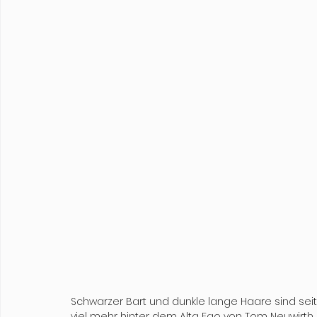
Schwarzer Bart und dunkle lange Haare sind seit
viel mehr hinter dem Alta Ego von Tom Neuwirth. 