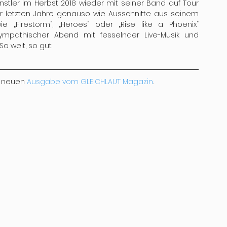
stler im Herbst 2018 wieder mit seiner Band auf Tour 
r letzten Jahre genauso wie Ausschnitte aus seinem 
„Firestorm“, „Heroes“ oder „Rise like a Phoenix“ 
sympathischer Abend mit fesselnder Live-Musik und 
o weit, so gut.
r neuen 
Ausgabe vom GLEICHLAUT Magazin
.