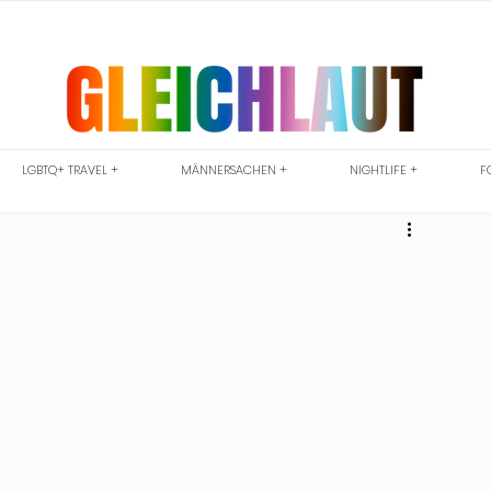
LGBTQ+ TRAVEL +
MÄNNERSACHEN +
NIGHTLIFE +
F