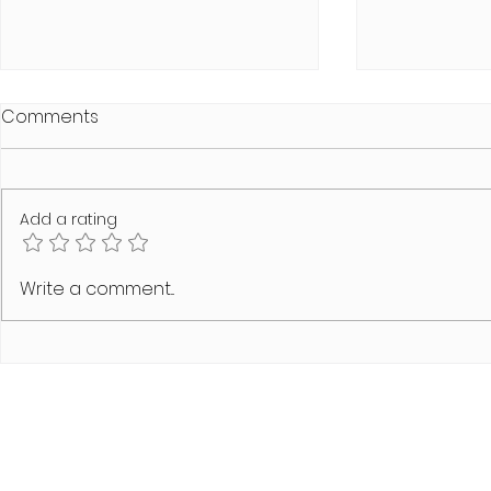
Comments
Add a rating
SCHAMLOS Summer Heat
MODUS VIVE
Write a comment...
Edition
Line