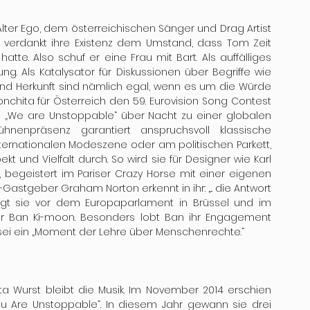
lter Ego, dem österreichischen Sänger und Drag Artist 
a verdankt ihre Existenz dem Umstand, dass Tom Zeit 
tte. Also schuf er eine Frau mit Bart. Als auffälliges 
g. Als Katalysator für Diskussionen über Begriffe wie 
nd Herkunft sind nämlich egal, wenn es um die Würde 
onchita für Österreich den 59. Eurovision Song Contest 
„We are Unstoppable“ über Nacht zu einer globalen 
hnenpräsenz garantiert anspruchsvoll klassische 
internationalen Modeszene oder am politischen Parkett, 
 und Vielfalt durch. So wird sie für Designer wie Karl 
n, begeistert im Pariser Crazy Horse mit einer eigenen 
-Gastgeber Graham Norton erkennt in ihr: „.. die Antwort 
ingt sie vor dem Europaparlament in Brüssel und im 
tär Ban Ki-moon. Besonders lobt Ban ihr Engagement 
tt sei ein „Moment der Lehre über Menschenrechte.“ 
a Wurst bleibt die Musik. Im November 2014 erschien 
ou Are Unstoppable“. In diesem Jahr gewann sie drei 