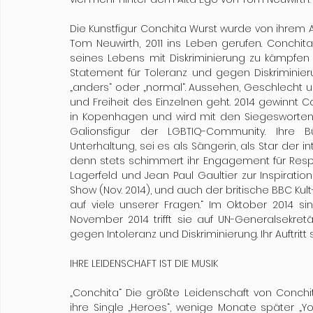
Die Kunstfigur Conchita Wurst wurde von ihrem A
Tom Neuwirth, 2011 ins Leben gerufen. Conchit
seines Lebens mit Diskriminierung zu kämpfen ha
Statement für Toleranz und gegen Diskriminierun
„anders“ oder „normal“. Aussehen, Geschlecht u
und Freiheit des Einzelnen geht. 2014 gewinnt C
in Kopenhagen und wird mit den Siegesworten 
Galionsfigur der LGBTIQ-Community. Ihre Bü
Unterhaltung, sei es als Sängerin, als Star der 
denn stets schimmert ihr Engagement für Respekt
Lagerfeld und Jean Paul Gaultier zur Inspiratio
Show (Nov. 2014), und auch der britische BBC Kult
auf viele unserer Fragen.“ Im Oktober 2014 s
November 2014 trifft sie auf UN-Generalsekre
gegen Intoleranz und Diskriminierung. Ihr Auftri
IHRE LEIDENSCHAFT IST DIE MUSIK
„Conchita“ Die größte Leidenschaft von Conchit
ihre Single „Heroes“, wenige Monate später „Y