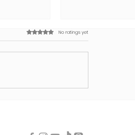
Rated 0 out of 5 stars.
No ratings yet
NDI Air Bubble
Swimwear Collection 202
von MODUS VIVENDI