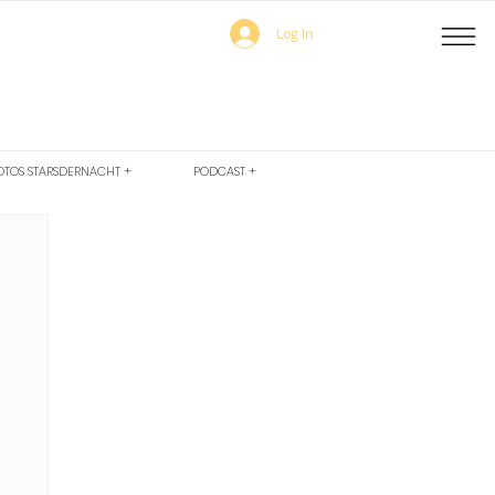
Log In
OTOS STARSDERNACHT +
PODCAST +