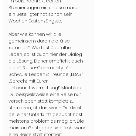
Im Sekundentakt 
treffen 
Stornierungen ein und so manch 
ein Beteiligter hat schon sein 
Wochen Existenzängste. 

Aber wie können wir alle 
gemeinsam durch die Krise 
kommen? Wie fast überall im 
Leben, so ist auch hier der Dialog 
die Lösung. Daher empfiehlt auch 
die 
#1
 Reise-Community für 
Schwule, Lesben & Freunde „EBAB“: 
„Sprecht mit Eurer 
Unterkunftsvermittlung!“ Möchtest 
Du beispielsweise eine Reise nur 
verschieben statt komplett zu 
stornieren, ist das, wenn Du direkt 
bei einer Unterkunft gebucht hast, 
meistens problemlos möglich. Die 
meisten Gastgeber sind froh, wenn 
eine Reise statt storniert, 