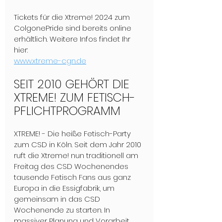
Tickets für die Xtreme! 2024 zum 
ColgonePride sind bereits online 
erhältlich. Weitere Infos findet Ihr 
hier:
www.xtreme-cgn.de
SEIT 2010 GEHÖRT DIE 
XTREME! ZUM FETISCH-
PFLICHTPROGRAMM
XTREME! - Die heiße Fetisch-Party 
zum CSD in Köln. Seit dem Jahr 2010 
ruft die Xtreme! nun traditionell am 
Freitag des CSD Wochenendes 
tausende Fetisch Fans aus ganz 
Europa in die Essigfabrik, um 
gemeinsam in das CSD 
Wochenende zu starten. In 
massiver Planung und Vorarbeit 