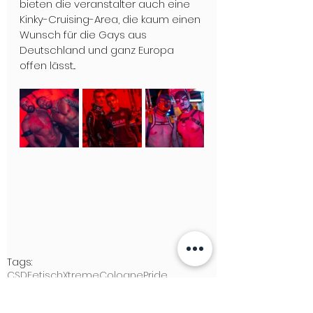
bieten die veranstalter auch eine 
Kinky-Cruising-Area, die kaum einen 
Wunsch für die Gays aus 
Deutschland und ganz Europa 
offen lässt...
Tags:
CSD
Fetisch
Xtreme
ColognePride
Xtreme-Cgn
LIEBESLEBEN