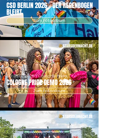
CSD BERLIN 2026 - DER REGENBOGEN
BLEIBT
Zum Fotoalbum
SO
05.07.2026
| Cologne Pride
COLOGNE PRIDE DEMO 2026
Zum Fotoalbum