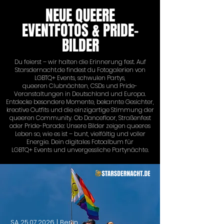
NEUE QUEERE
EVENTFOTOS & PRIDE-
BILDER
Du feierst – wir halten die Erinnerung fest. Auf
Starsdernacht.de findest du Fotogalerien von
LGBTQ+ Events, schwulen Partys,
queeren Clubnächten, CSDs und Pride-
Veranstaltungen in Deutschland und Europa.
Entdecke besondere Momente, bekannte Gesichter,
kreative Outfits und die einzigartige Stimmung der
queeren Community. Ob Dancefloor, Straßenfest
oder Pride-Parade: Unsere Bilder zeigen queeres
Leben so, wie es ist – bunt, vielfältig und voller
Energie. Dein digitales Fotoalbum für
LGBTQ+ Events und unvergessliche Partynächte.
SA
25.07.2026
| Berlin