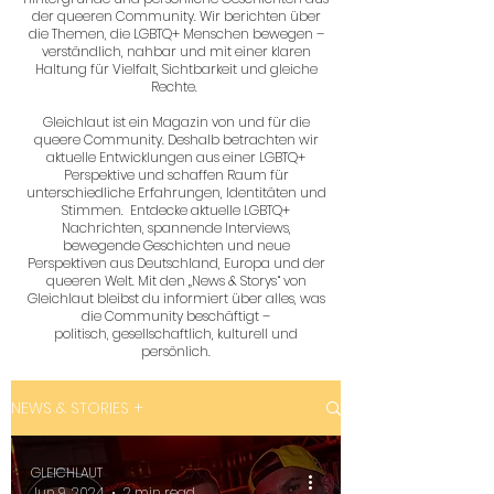
der queeren Community. Wir berichten über
die Themen, die LGBTQ+ Menschen bewegen –
verständlich, nahbar und mit einer klaren
Haltung für Vielfalt, Sichtbarkeit und gleiche
Rechte.
Gleichlaut ist ein Magazin von und für die
queere Community. Deshalb betrachten wir
aktuelle Entwicklungen aus einer LGBTQ+
Perspektive und schaffen Raum für
unterschiedliche Erfahrungen, Identitäten und
Stimmen. Entdecke aktuelle LGBTQ+
Nachrichten, spannende Interviews,
bewegende Geschichten und neue
Perspektiven aus Deutschland, Europa und der
queeren Welt. Mit den „News & Storys“ von
Gleichlaut bleibst du informiert über alles, was
die Community beschäftigt –
politisch, gesellschaftlich, kulturell und
persönlich.
NEWS & STORIES +
GLEICHLAUT
Jun 9, 2024
2 min read