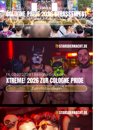
FR-SO
03.-05.07.2026
| Strassenfest
COLOGNE PRIDE 2026 STRASSENFEST
Zum Fotoalbum
FR
03.07.2026
| Essigfarbrik Köln
XTREME! 2026 ZUR COLOGNE PRIDE
Zum Fotoalbum