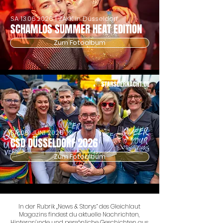
SA
13.06.2026
| ZAKK in Düsseldorf
SCHAMLOS SUMMER HEAT EDITION
Zum Fotoalbum
SA 06. JUNI 2026
CSD DÜSSELDORF 2026
Zum Fotoalbum
In der Rubrik „News & Storys“ des Gleichlaut
Magazins findest du aktuelle Nachrichten,
Hintergründe und persönliche Geschichten aus