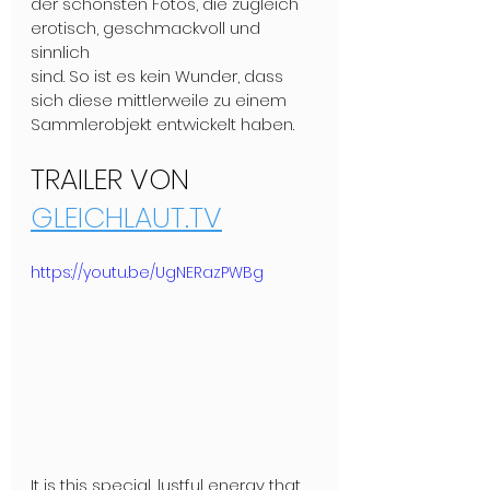
der schönsten Fotos, die zugleich 
erotisch, geschmackvoll und 
sinnlich 
sind. So ist es kein Wunder, dass 
sich diese mittlerweile zu einem 
Sammlerobjekt entwickelt haben. 
TRAILER VON 
GLEICHLAUT.TV
https://youtu.be/UgNERazPWBg
It is this special, lustful energy that 