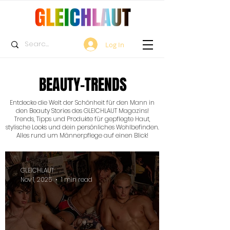
Log In
BEAUTY-TRENDS
Entdecke die Welt der Schönheit für den Mann in
den Beauty Stories des GLEICHLAUT Magazins!
Trends, Tipps und Produkte für gepflegte Haut,
stylische Looks und dein persönliches Wohlbefinden.
Alles rund um Männerpflege auf einen Blick!
GLEICHLAUT
Nov 1, 2025
1 min read