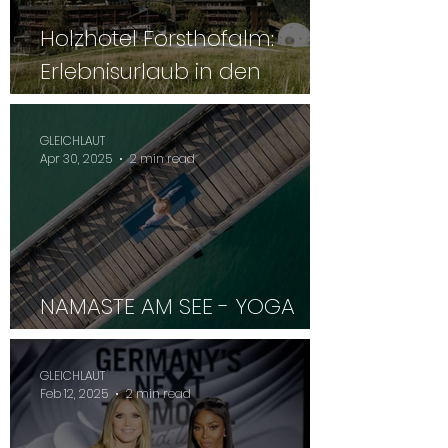
Holzhotel Forsthofalm:
Erlebnisurlaub in den
Leoganger Bergen
GLEICHLAUT
Apr 30, 2025
2 min read
NAMASTE AM SEE - YOGA
FESTIVAL 2025
GLEICHLAUT
Feb 12, 2025
2 min read