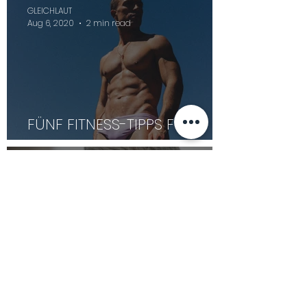
GLEICHLAUT
Aug 6, 2020
2 min read
FÜNF FITNESS-TIPPS FÜR
DEINEN BEACHBODY
GLEICHLAUT
Aug 5, 2020
2 min read
MÄNNERHAUT BRAUCHT