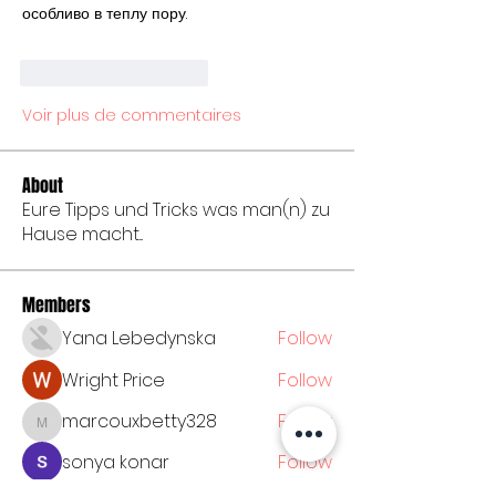
особливо в теплу пору.
J'aime
Répondre
Voir plus de commentaires
About
Eure Tipps und Tricks was man(n) zu
Hause macht...
Members
Yana Lebedynska
Follow
Wright Price
Follow
marcouxbetty328
Follow
marcouxbetty328
sonya konar
Follow