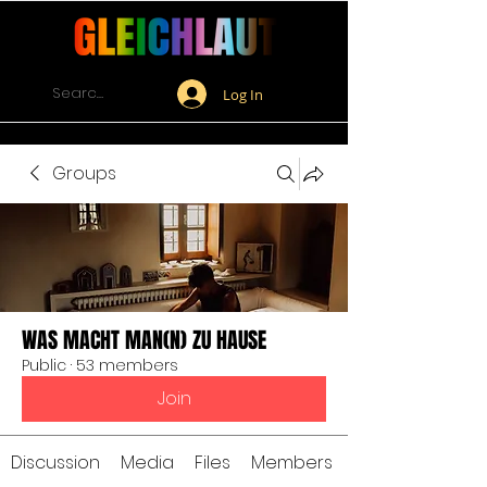
Log In
Groups
WAS MACHT MAN(N) ZU HAUSE
Public
·
53 members
Join
Discussion
Media
Files
Members