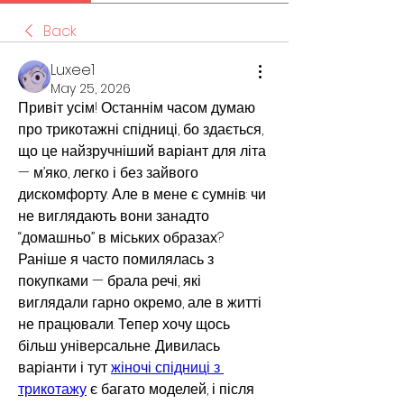
Back
Luxee1
May 25, 2026
Привіт усім! Останнім часом думаю 
про трикотажні спідниці, бо здається, 
що це найзручніший варіант для літа 
— м’яко, легко і без зайвого 
дискомфорту. Але в мене є сумнів: чи 
не виглядають вони занадто 
“домашньо” в міських образах? 
Раніше я часто помилялась з 
покупками — брала речі, які 
виглядали гарно окремо, але в житті 
не працювали. Тепер хочу щось 
більш універсальне. Дивилась 
варіанти і тут 
жіночі спідниці з 
трикотажу
 є багато моделей, і після 