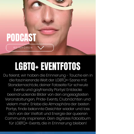
PODCAST
REINHÖREN
LGBTQ+ EVENTFOTOS
Du feierst, wir haben die Erinnerung - Tauche ein in
die faszinierende Welt der LGBTQ+-Szene mit
Starsdernacht.de, deiner Fotoseite für schwule
Events und gayfriendly Partys! Entdecke
beeindruckende Bilder von den angesagtesten
Veranstaltungen, Pride-Events, Clubnächten und
vielem mehr. Erlebe die Atmosphäre der besten
Partys, finde bekannte Gesichter wieder und lass
dich von der Vielfalt und Energie der queeren
Community inspirieren. Dein digitales Fotoalbum
für LGBTQ+-Events, die in Erinnerung bleiben!