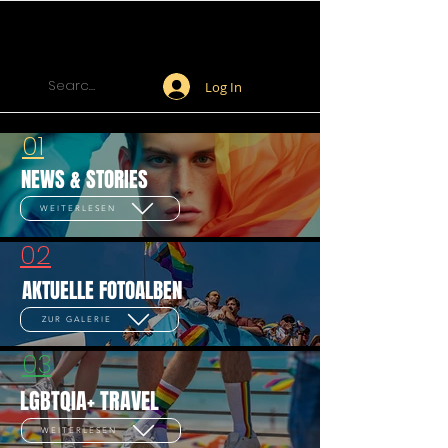
Log In
01
NEWS & STORIES
WEITERLESEN
02
AKTUELLE FOTOALBEN
ZUR GALERIE
03
LGBTQIA+ TRAVEL
WEITERLESEN