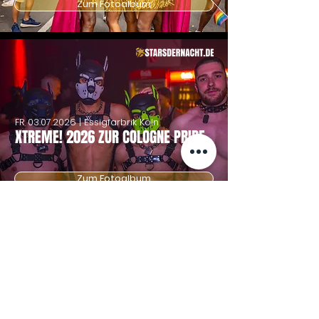
Zum Fotoalbum
FR
03.07.2026
| Essigfarbrik Köln
XTREME! 2026 ZUR COLOGNE PRIDE
Zum Fotoalbum
FR-SO
03.-05.07.2026
| Strassenfest
COLOGNE PRIDE 2026 STRASSENFEST