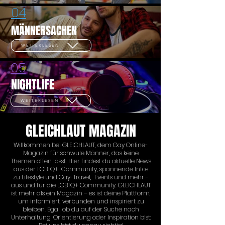
04
MÄNNERSACHEN
WEITERLESEN
05
NIGHTLIFE
WEITERLESEN
GLEICHLAUT MAGAZIN
Willkommen bei GLEICHLAUT, dem Gay Online-
Magazin für schwule Männer, das keine
Themen offen lässt. Hier findest du aktuelle News
aus der LGBTQ+-Community, spannende Infos
zu Lifestyle und Gay-Travel, Events und mehr -
aus und für die LGBTQ+ Community. GLEICHLAUT
ist mehr als ein Magazin – es ist deine Plattform,
um informiert, verbunden und inspiriert zu
bleiben. Egal, ob du auf der Suche nach
Unterhaltung, Orientierung oder Inspiration bist: