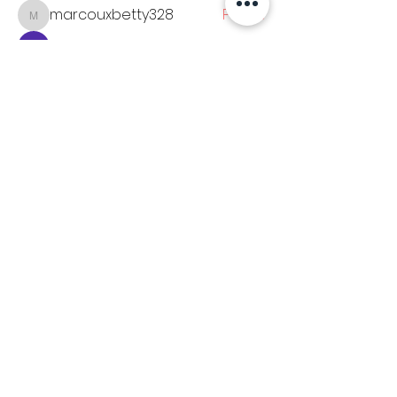
marcouxbetty328
Follow
marcouxbetty328
sonya konar
Follow
Ramsay
Follow
See All Members (53)
GLEICHLAUT ISSUE JUL/AUG 2026