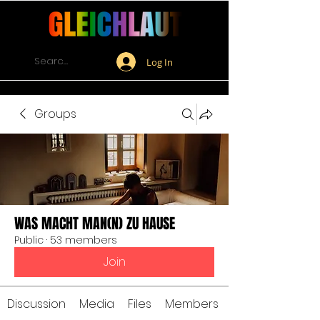
Log In
Groups
WAS MACHT MAN(N) ZU HAUSE
Public
·
53 members
Join
Discussion
Media
Files
Members