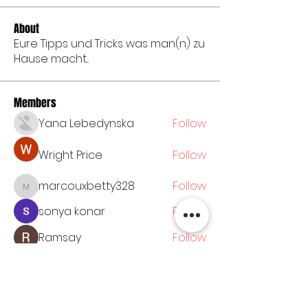
About
Eure Tipps und Tricks was man(n) zu
Hause macht...
Members
Yana Lebedynska
Follow
Wright Price
Follow
marcouxbetty328
Follow
marcouxbetty328
sonya konar
Follow
Ramsay
Follow
See All Members (53)