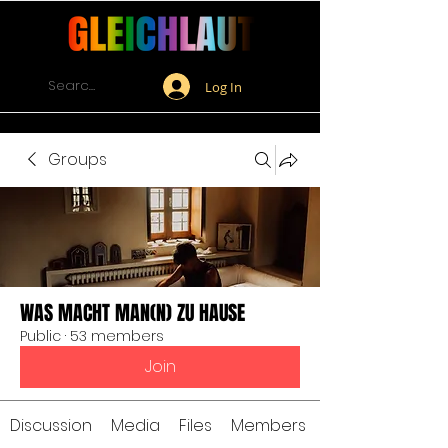
Log In
Groups
WAS MACHT MAN(N) ZU HAUSE
Public
·
53 members
Join
Discussion
Media
Files
Members