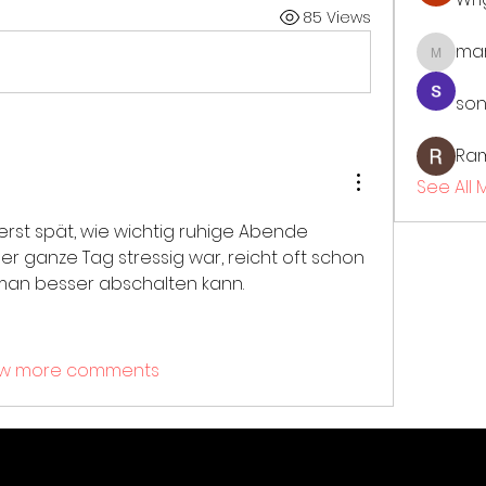
85 Views
mar
marcou
son
Ra
See All
st spät, wie wichtig ruhige Abende 
er ganze Tag stressig war, reicht oft schon 
t man besser abschalten kann.
w more comments