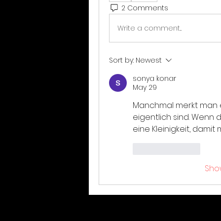
2 Comments
Write a comment...
Sort by:
Newest
sonya konar
May 29
Manchmal merkt man er
eigentlich sind. Wenn d
eine Kleinigkeit, dami
Like
Reply
Sho