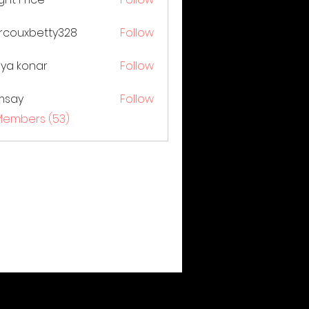
couxbetty328
Follow
xbetty328
ya konar
Follow
msay
Follow
 Members (53)