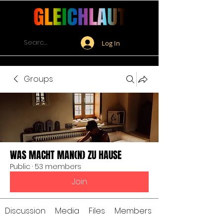
Log In
Groups
WAS MACHT MAN(N) ZU HAUSE
Public
·
53 members
Join
Discussion
Media
Files
Members