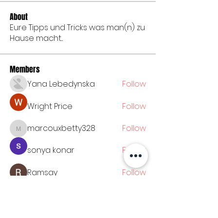
About
Eure Tipps und Tricks was man(n) zu
Hause macht...
Members
Yana Lebedynska
Follow
Wright Price
Follow
marcouxbetty328
Follow
marcouxbetty328
sonya konar
Follow
Ramsay
Follow
See All Members (53)