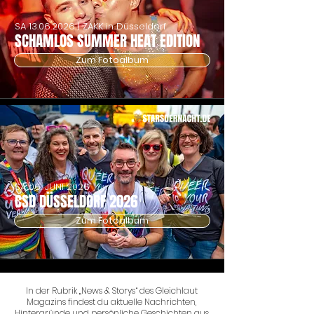
SA
13.06.2026
| ZAKK in Düsseldorf
SCHAMLOS SUMMER HEAT EDITION
Zum Fotoalbum
SA 06. JUNI 2026
CSD DÜSSELDORF 2026
Zum Fotoalbum
In der Rubrik „News & Storys“ des Gleichlaut
Magazins findest du aktuelle Nachrichten,
Hintergründe und persönliche Geschichten aus