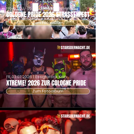
FR-SO
03.-05.07.2026
| Strassenfest
COLOGNE PRIDE 2026 STRASSENFEST
Zum Fotoalbum
FR
03.07.2026
| Essigfarbrik Köln
XTREME! 2026 ZUR COLOGNE PRIDE
Zum Fotoalbum