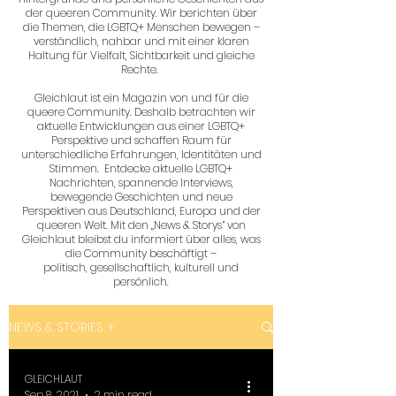
der queeren Community. Wir berichten über
die Themen, die LGBTQ+ Menschen bewegen –
verständlich, nahbar und mit einer klaren
Haltung für Vielfalt, Sichtbarkeit und gleiche
Rechte.
Gleichlaut ist ein Magazin von und für die
queere Community. Deshalb betrachten wir
aktuelle Entwicklungen aus einer LGBTQ+
Perspektive und schaffen Raum für
unterschiedliche Erfahrungen, Identitäten und
Stimmen. Entdecke aktuelle LGBTQ+
Nachrichten, spannende Interviews,
bewegende Geschichten und neue
Perspektiven aus Deutschland, Europa und der
queeren Welt. Mit den „News & Storys“ von
Gleichlaut bleibst du informiert über alles, was
die Community beschäftigt –
politisch, gesellschaftlich, kulturell und
persönlich.
NEWS & STORIES +
GLEICHLAUT
Sep 8, 2021
2 min read