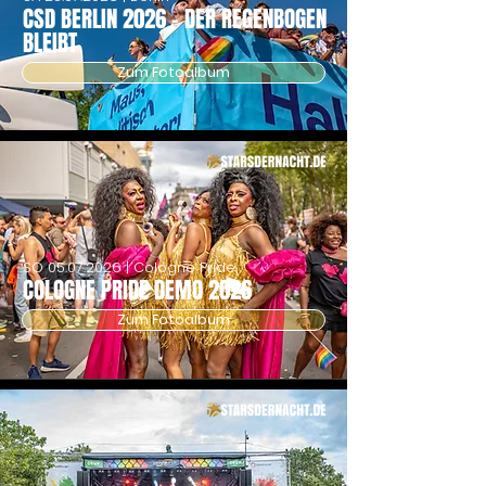
CSD BERLIN 2026 - DER REGENBOGEN
BLEIBT
Zum Fotoalbum
SO
05.07.2026
| Cologne Pride
COLOGNE PRIDE DEMO 2026
Zum Fotoalbum