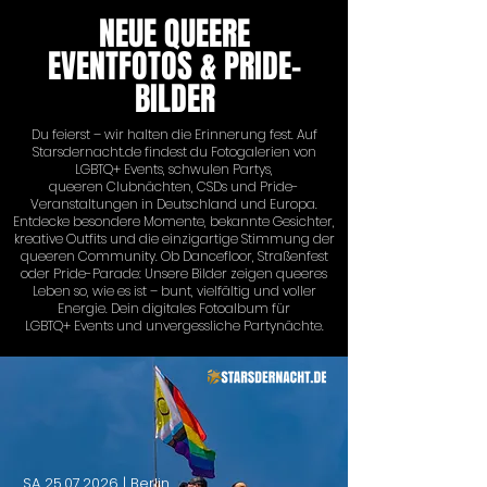
NEUE QUEERE
EVENTFOTOS & PRIDE-
BILDER
Du feierst – wir halten die Erinnerung fest. Auf
Starsdernacht.de findest du Fotogalerien von
LGBTQ+ Events, schwulen Partys,
queeren Clubnächten, CSDs und Pride-
Veranstaltungen in Deutschland und Europa.
Entdecke besondere Momente, bekannte Gesichter,
kreative Outfits und die einzigartige Stimmung der
queeren Community. Ob Dancefloor, Straßenfest
oder Pride-Parade: Unsere Bilder zeigen queeres
Leben so, wie es ist – bunt, vielfältig und voller
Energie. Dein digitales Fotoalbum für
LGBTQ+ Events und unvergessliche Partynächte.
SA
25.07.2026
| Berlin