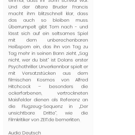
einmal, dass ihr Sohn schwul war. 
Und der ältere Bruder Francis 
macht ihm blitzschnell klar, dass 
das auch so bleiben muss. 
Überrumpelt gibt Tom nach - und 
lässt sich auf ein seltsames Spiel 
mit dem unberechenbaren 
Heißsporn ein, das ihn von Tag zu 
Tag mehr in seinen Bann zieht. „Sag 
nicht, wer du bist“ ist Dolans erster 
Psychothriller. Unverkennbar spielt er 
mit Versatzstücken aus dem 
filmischen Kosmos von Alfred 
Hitchcock – besonders die 
ockerfarbenen, vertrockneten 
Maisfelder dienen als Referenz an 
die Flugzeug-Sequenz in „Der 
unsichtbare Dritte“, wie die 
Filmkritiker von ZEIT.de bemerkten.
Audio: Deutsch