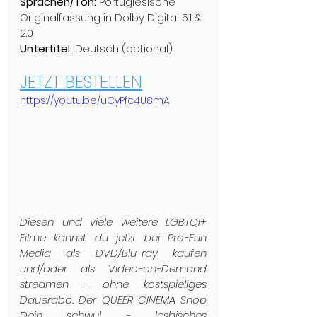
Sprachen/Ton:
 Portugiesische 
Originalfassung in Dolby Digital 5.1 & 
2.0
Untertitel:
 Deutsch (optional)
JETZT BESTELLEN
https://youtu.be/uCyPfc4U8mA
Diesen und viele weitere LGBTQI+ 
Filme kannst du jetzt bei Pro-Fun 
Media als DVD/Blu-ray kaufen 
und/oder als Video-on-Demand 
streamen - ohne kostspieliges 
Dauerabo. Der QUEER CINEMA Shop 
Dein schwul - lesbisches 