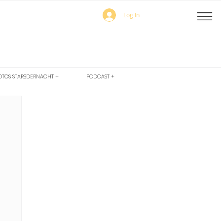
Log In
OTOS STARSDERNACHT +
PODCAST +