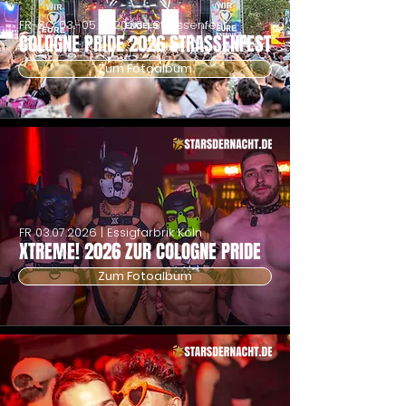
FR-SO
03.-05.07.2026
| Strassenfest
COLOGNE PRIDE 2026 STRASSENFEST
Zum Fotoalbum
FR
03.07.2026
| Essigfarbrik Köln
XTREME! 2026 ZUR COLOGNE PRIDE
Zum Fotoalbum