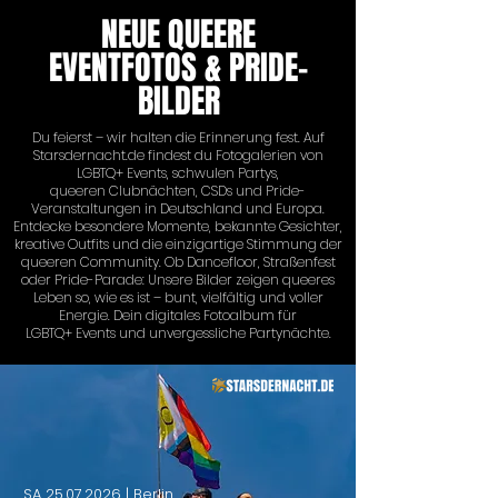
NEUE QUEERE
EVENTFOTOS & PRIDE-
BILDER
Du feierst – wir halten die Erinnerung fest. Auf
Starsdernacht.de findest du Fotogalerien von
LGBTQ+ Events, schwulen Partys,
queeren Clubnächten, CSDs und Pride-
Veranstaltungen in Deutschland und Europa.
Entdecke besondere Momente, bekannte Gesichter,
kreative Outfits und die einzigartige Stimmung der
queeren Community. Ob Dancefloor, Straßenfest
oder Pride-Parade: Unsere Bilder zeigen queeres
Leben so, wie es ist – bunt, vielfältig und voller
Energie. Dein digitales Fotoalbum für
LGBTQ+ Events und unvergessliche Partynächte.
SA
25.07.2026
| Berlin