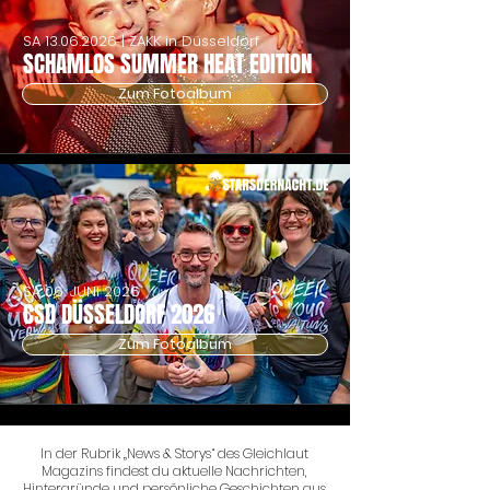
SA
13.06.2026
| ZAKK in Düsseldorf
SCHAMLOS SUMMER HEAT EDITION
Zum Fotoalbum
SA 06. JUNI 2026
CSD DÜSSELDORF 2026
Zum Fotoalbum
In der Rubrik „News & Storys“ des Gleichlaut
Magazins findest du aktuelle Nachrichten,
Hintergründe und persönliche Geschichten aus