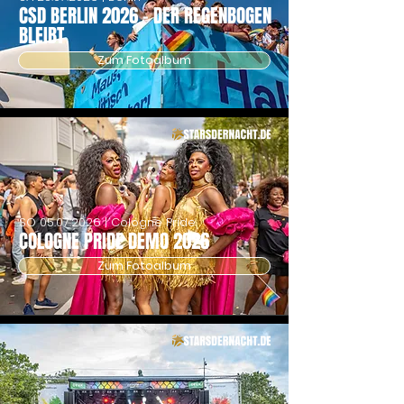
CSD BERLIN 2026 - DER REGENBOGEN
BLEIBT
Zum Fotoalbum
SO
05.07.2026
| Cologne Pride
COLOGNE PRIDE DEMO 2026
Zum Fotoalbum