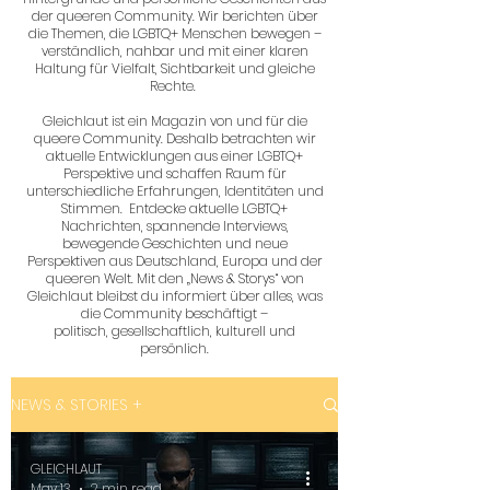
der queeren Community. Wir berichten über
die Themen, die LGBTQ+ Menschen bewegen –
verständlich, nahbar und mit einer klaren
Haltung für Vielfalt, Sichtbarkeit und gleiche
Rechte.
Gleichlaut ist ein Magazin von und für die
queere Community. Deshalb betrachten wir
aktuelle Entwicklungen aus einer LGBTQ+
Perspektive und schaffen Raum für
unterschiedliche Erfahrungen, Identitäten und
Stimmen. Entdecke aktuelle LGBTQ+
Nachrichten, spannende Interviews,
bewegende Geschichten und neue
Perspektiven aus Deutschland, Europa und der
queeren Welt. Mit den „News & Storys“ von
Gleichlaut bleibst du informiert über alles, was
die Community beschäftigt –
politisch, gesellschaftlich, kulturell und
persönlich.
NEWS & STORIES +
GLEICHLAUT
May 13
2 min read