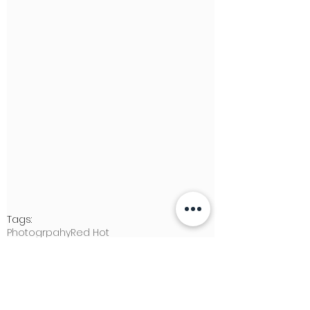
Tags:
Photogrpahy
Red Hot
LGBTQ+ NEWS & STORIES
LIEBESLEBEN
PHOTOGRAPHY+