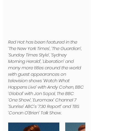
Red Hot has been featured in the 
‘The New York Times’, ‘The Guardian’, 
‘Sunday Times Style’, ‘Sydney 
Morning Herald’, ‘Liberation’ and 
many more titles around the world 
with guest appearances on 
television shows ‘Watch What 
Happens Live’ with Andy Cohen, BBC 
‘Global’ with Jon Sopal, The BBC 
‘One Show’, ‘Euromaxx’ Channel 7 
‘Sunrise’ ABC’s ‘7:30 Report’ and TBS 
‘Conan O’Brien’ Talk Show.