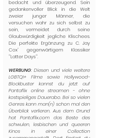
bedacht und überzeugend. Sein 
gedankenvoller Blick in die Welt 
zweier junger Männer, die 
versuchen wahr zu sich selbst zu 
sein, vermeidet durch seine 
Glaubwürdigkeit jegliche Klischees. 
Die perfekte Ergänzung zu C. Jay 
Cox' gegenwärtigem Klassiker 
''Latter Days''.
WERBUNG
: Diesen und viele weitere 
LGBTQI+ Filme sowie Hollywood-
Blockbuster kannst du jetzt auf 
Pantaflix online streamen - ohne 
kostspieliges Dauerabo. Bei so vielen 
Genres kann man(n) schon mal den 
Überblick verlieren. Aus dem Grund 
hat Pantaflix.com das Beste des 
schwulen, lesbischen und queeren 
Kinos in einer Collection 
zusammengestellt. Dort findest du 