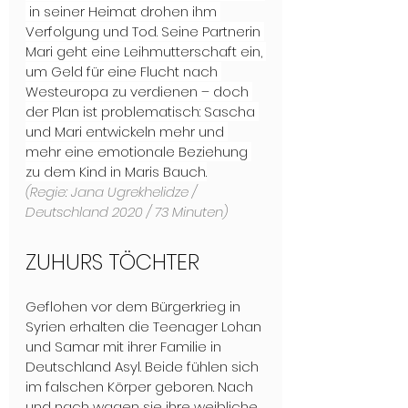
 in seiner Heimat drohen ihm 
Verfolgung und Tod. Seine Partnerin 
Mari geht eine Leihmutterschaft ein, 
um Geld für eine Flucht nach 
Westeuropa zu verdienen – doch 
der Plan ist problematisch: Sascha 
und Mari entwickeln mehr und 
mehr eine emotionale Beziehung 
zu dem Kind in Maris Bauch.
(Regie: Jana Ugrekhelidze / 
Deutschland 2020 / 73 Minuten)
ZUHURS TÖCHTER
Geflohen vor dem Bürgerkrieg in 
Syrien erhalten die Teenager Lohan 
und Samar mit ihrer Familie in 
Deutschland Asyl. Beide fühlen sich 
im falschen Körper geboren. Nach 
und nach wagen sie ihre weibliche 