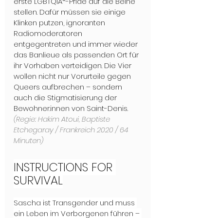
erste LGBTQIA*-Pride auf die Beine 
stellen. Dafür müssen sie einige 
Klinken putzen, ignoranten 
Radiomoderatoren 
entgegentreten und immer wieder 
das Banlieue als passenden Ort für 
ihr Vorhaben verteidigen. Die Vier 
wollen nicht nur Vorurteile gegen 
Queers aufbrechen – sondern 
auch die Stigmatisierung der 
Bewohner.innen von Saint-Denis.
(Regie: Hakim Atoui, Baptiste 
Etchegaray / Frankreich 2020 / 64 
Minuten)
INSTRUCTIONS FOR 
SURVIVAL
Sascha ist Transgender und muss 
ein Leben im Verborgenen führen – 