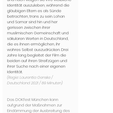
Identität auszuleben, während die 
gläubigen Eltern es als Sünde 
betrachten, trans zu sein. Lohan 
und Samar sind hin und her 
gerissen zwischen ihrer 
muslimischen Gemeinschaft und 
säkularen Werten in Deutschland, 
die es ihnen ermöglichen, ihr 
wahres Selbst auszudrücken. Drei 
Jahre lang begleitet der Film die 
beiden auf ihren Streifzügen und 
ihrer Suche nach einer eigenen 
Identität.
(Regie: Laurentia Genske / 
Deutschland 2021 / 89 Minuten) 
Das DOK.fest München kann 
aufgrund der Maßnahmen zur 
Eindämmung der Aus­brei­tung des 