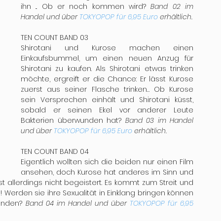
ihn ... Ob er noch kommen wird? 
Band 02 im 
Handel und über 
TOKYOPOP für 6,95 Euro
 erhältlich.
TEN COUNT BAND 03
Shirotani und Kurose machen einen 
Einkaufsbummel, um einen neuen Anzug für 
Shirotani zu kaufen. Als Shirotani etwas trinken 
möchte, ergreift er die Chance: Er lässt Kurose 
zuerst aus seiner Flasche trinken… Ob Kurose 
sein Versprechen einhält und Shirotani küsst, 
sobald er seinen Ekel vor anderer Leute 
Bakterien überwunden hat? 
Band 03 im Handel 
und über 
TOKYOPOP für 6,95 Euro
 erhältlich.
TEN COUNT BAND 04
Eigentlich wollten sich die beiden nur einen Film 
ansehen, doch Kurose hat anderes im Sinn und 
ist allerdings nicht begeistert. Es kommt zum Streit und 
Werden sie ihre Sexualität in Einklang bringen können 
enden? 
Band 04 im Handel und über 
TOKYOPOP für 6,95 