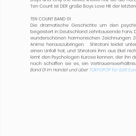
Ten Count ist DER große Boys Love Hit der letzten
TEN COUNT BAND 01
Die dramatische Geschichte um den psychis
begeistert in Deutschland zehntausende Fans. D
wunderschönen harmonischen Zeichnungen. Zud
Anime herauszubringen.   Shirotani leidet unte
einen Unfall hat, und Shirotani ihm aus Ekel nicht 
lernt den Psychologen Kurose kennen, der ihn du
Band 01 im Handel und über 
TOKYOPOP für 6,95 Eur