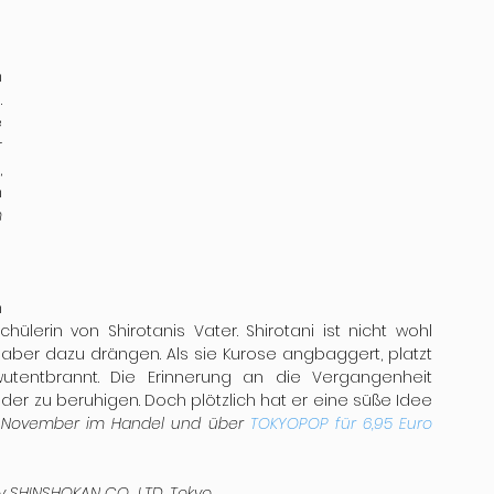
 
 
 
 
 
 
 
 
lerin von Shirotanis Vater. Shirotani ist nicht wohl 
h aber dazu drängen. Als sie Kurose angbaggert, platzt 
utentbrannt. Die Erinnerung an die Vergangenheit 
der zu beruhigen. Doch plötzlich hat er eine süße Idee 
ab November im Handel und über 
TOKYOPOP für 6,95 Euro
 by SHINSHOKAN CO., LTD. Tokyo