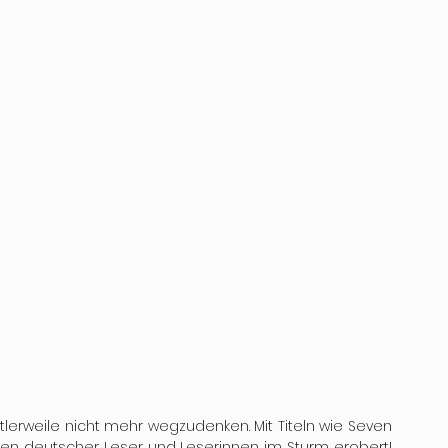
tlerweile nicht mehr wegzudenken. Mit Titeln wie Seven 
zen deutscher Leser und Leserinnen im Sturm erobert! 