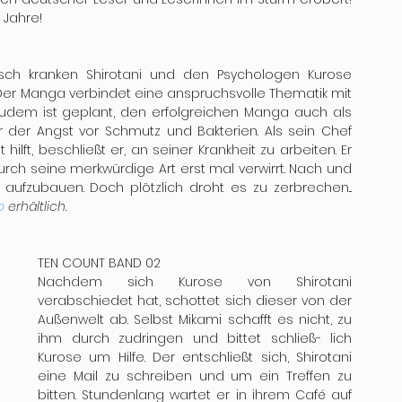
 Jahre! 
ch kranken Shirotani und den Psychologen Kurose 
er Manga verbindet eine anspruchsvolle Thematik mit 
em ist geplant, den erfolgreichen Manga auch als 
r der Angst vor Schmutz und Bakterien. Als sein Chef 
hilft, beschließt er, an seiner Krankheit zu arbeiten. Er 
rch seine merkwürdige Art erst mal verwirrt. Nach und 
nach schaffen sie es, ein Vertrauensverhältnis aufzubauen. Doch plötzlich droht es zu zerbrechen... 
o 
erhältlich.
TEN COUNT BAND 02
Nachdem sich Kurose von Shirotani 
verabschiedet hat, schottet sich dieser von der 
Außenwelt ab. Selbst Mikami schafft es nicht, zu 
ihm durch zudringen und bittet schließ- lich 
Kurose um Hilfe. Der entschließt sich, Shirotani 
eine Mail zu schreiben und um ein Treffen zu 
bitten. Stundenlang wartet er in ihrem Café auf 