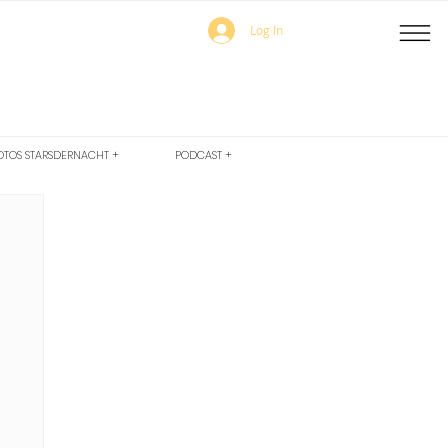
Log In
OTOS STARSDERNACHT +
PODCAST +