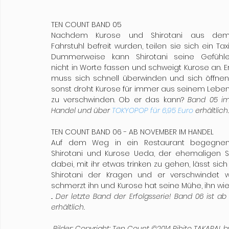
TEN COUNT BAND 05
Nachdem Kurose und Shirotani aus dem
Fahrstuhl befreit wurden, teilen sie sich ein Taxi.
Dummerweise kann Shirotani seine Gefühle
nicht in Worte fassen und schweigt Kurose an. Er
muss sich schnell überwinden und sich öffnen,
sonst droht Kurose für immer aus seinem Leben
zu verschwinden. Ob er das kann? 
Band 05 im
Handel und über 
TOKYOPOP für 6,95 Euro 
erhältlich.
TEN COUNT BAND 06 - AB NOVEMBER IM HANDEL
Auf dem Weg in ein Restaurant begegnen
Shirotani und Kurose Ueda, der ehemaligen Schü
dabei, mit ihr etwas trinken zu gehen, lässt sic
Shirotani der Kragen und er verschwindet w
schmerzt ihn und Kurose hat seine Mühe, ihn wie
... 
Der letzte Band der Erfolgsserie! Band 06 ist 
erhältlich.
 Bilder: Copyright: Ten Count ©2014 Rihito TAKARAI,