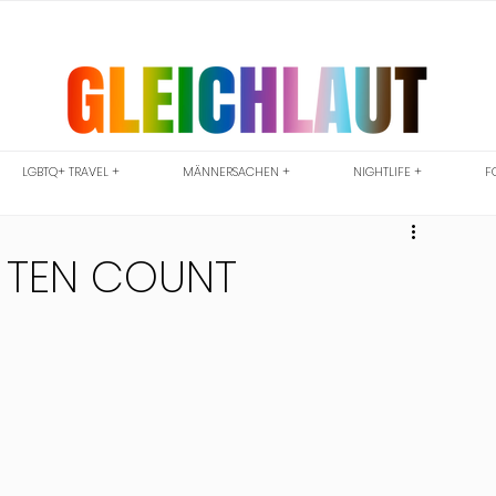
LGBTQ+ TRAVEL +
MÄNNERSACHEN +
NIGHTLIFE +
F
T TEN COUNT