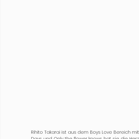
Rihito Takarai ist aus dem Boys Love Bereich mit
Days und Only the flower knows hat sie die Her